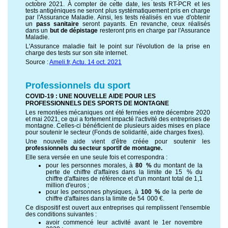
octobre 2021. À compter de cette date, les tests RT-PCR et les
tests antigéniques ne seront plus systématiquement pris en charge
par l'Assurance Maladie. Ainsi, les tests réalisés en vue d'obtenir
un
pass sanitaire
seront payants. En revanche, ceux réalisés
dans un
but de dépistage
resteront pris en charge par l'Assurance
Maladie.
L'Assurance maladie fait le point sur l'évolution de la prise en
charge des tests sur son site internet.
Source :
Ameli.fr, Actu. 14 oct. 2021
Professionnels du sport
COVID-19 : UNE NOUVELLE AIDE POUR LES
PROFESSIONNELS DES SPORTS DE MONTAGNE
Les remontées mécaniques ont été fermées entre décembre 2020
et mai 2021, ce qui a fortement impacté l'activité des entreprises de
montagne. Celles-ci bénéficient de plusieurs aides mises en place
pour soutenir le secteur (Fonds de solidarité, aide charges fixes).
Une nouvelle aide vient d'être créée pour soutenir les
professionnels du secteur sportif de montagne.
Elle sera versée en une seule fois et correspondra :
pour les personnes morales, à
80 %
du montant de la
perte de chiffre d'affaires dans la limite de 15 % du
chiffre d'affaires de référence et d'un montant total de 1,1
million d'euros ;
pour les personnes physiques, à
100 %
de la perte de
chiffre d'affaires dans la limite de 54 000 €.
Ce dispositif est ouvert aux entreprises qui remplissent l'ensemble
des conditions suivantes :
avoir commencé leur activité avant le 1er novembre