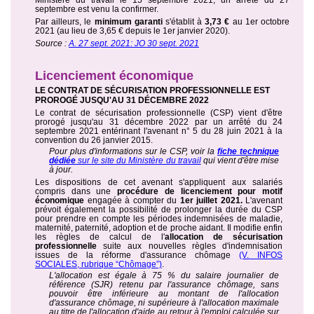
Ministère du travail le 15 septembre 2021, un arrêté du 27
septembre est venu la confirmer.
Par ailleurs, le
minimum garanti
s'établit à
3,73 €
au 1er octobre
2021 (au lieu de 3,65 € depuis le 1er janvier 2020).
Source :
A. 27 sept. 2021: JO 30 sept. 2021
Licenciement économique
LE CONTRAT DE SÉCURISATION PROFESSIONNELLE EST
PROROGÉ JUSQU'AU 31 DÉCEMBRE 2022
Le contrat de sécurisation professionnelle (CSP) vient d'être
prorogé jusqu'au 31 décembre 2022 par un arrêté du 24
septembre 2021 entérinant l'avenant n° 5 du 28 juin 2021 à la
convention du 26 janvier 2015.
Pour plus d'informations sur le CSP, voir la
fiche technique
dédiée
sur le site du Ministère du travail
qui vient d'être mise
à jour.
Les dispositions de cet avenant s'appliquent aux salariés
compris dans une
procédure de licenciement pour motif
économique
engagée à compter du
1er juillet 2021.
L'avenant
prévoit également la possibilité de prolonger la durée du CSP
pour prendre en compte les périodes indemnisées de maladie,
maternité, paternité, adoption et de proche aidant. Il modifie enfin
les règles de calcul de l'
allocation de sécurisation
professionnelle
suite aux nouvelles règles d'indemnisation
issues de la réforme d'assurance chômage
(V. INFOS
SOCIALES, rubrique “Chômage”)
.
L'allocation est égale à 75 % du salaire journalier de
référence (SJR) retenu par l'assurance chômage, sans
pouvoir être inférieure au montant de l'allocation
d'assurance chômage, ni supérieure à l'allocation maximale
au titre de l'allocation d'aide au retour à l'emploi calculée sur