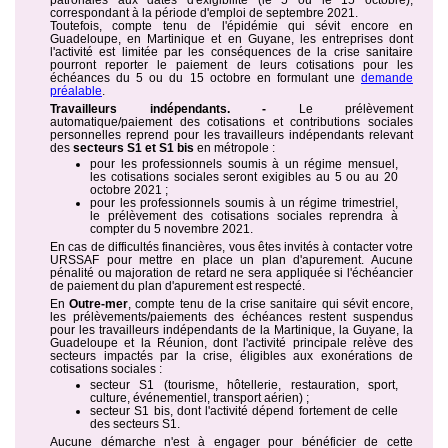
patronales aux dates d'exigibilité (le 5 ou le 15 octobre),
correspondant à la période d'emploi de septembre 2021.
Toutefois, compte tenu de l'épidémie qui sévit encore en
Guadeloupe, en Martinique et en Guyane, les entreprises dont
l'activité est limitée par les conséquences de la crise sanitaire
pourront reporter le paiement de leurs cotisations pour les
échéances du 5 ou du 15 octobre en formulant une
demande
préalable
.
Travailleurs indépendants. -
Le prélèvement
automatique/paiement des cotisations et contributions sociales
personnelles reprend pour les travailleurs indépendants relevant
des
secteurs S1 et S1 bis
en métropole :
pour les professionnels soumis à un régime mensuel,
les cotisations sociales seront exigibles au 5 ou au 20
octobre 2021 ;
pour les professionnels soumis à un régime trimestriel,
le prélèvement des cotisations sociales reprendra à
compter du 5 novembre 2021.
En cas de difficultés financières, vous êtes invités à contacter votre
URSSAF pour mettre en place un plan d'apurement. Aucune
pénalité ou majoration de retard ne sera appliquée si l'échéancier
de paiement du plan d'apurement est respecté.
En
Outre-mer
, compte tenu de la crise sanitaire qui sévit encore,
les prélèvements/paiements des échéances restent suspendus
pour les travailleurs indépendants de la Martinique, la Guyane, la
Guadeloupe et la Réunion, dont l'activité principale relève des
secteurs impactés par la crise, éligibles aux exonérations de
cotisations sociales :
secteur S1 (tourisme, hôtellerie, restauration, sport,
culture, événementiel, transport aérien) ;
secteur S1 bis, dont l'activité dépend fortement de celle
des secteurs S1.
Aucune démarche n'est à engager pour bénéficier de cette