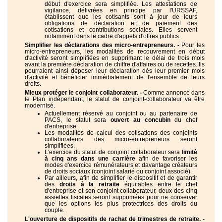
début d'exercice sera simplifiée. Les attestations de
vigilance, délivrées en principe par l'URSSAF,
établissent que les cotisants sont à jour de leurs
obligations de déclaration et de paiement des
cotisations et contributions sociales. Elles servent
notamment dans le cadre d'appels d'offres publics.
Simplifier les déclarations des micro-entrepreneurs. -
Pour les
micro-entrepreneurs, les modalités de recouvrement en début
d'activité seront simplifiées en supprimant le délai de trois mois
avant la première déclaration de chiffre d'affaires ou de recettes. Ils
pourraient ainsi déposer leur déclaration dès leur premier mois
d'activité et bénéficier immédiatement de l'ensemble de leurs
droits.
Mieux protéger le conjoint collaborateur. -
Comme annoncé dans
le Plan indépendant, le statut de conjoint-collaborateur va être
modernisé.
Actuellement réservé au conjoint ou au partenaire de
PACS, le statut sera
ouvert au concubin
du chef
d'entreprise.
Les modalités de calcul des cotisations des conjoints
collaborateurs des micro-entrepreneurs seront
simplifiées.
L'exercice du statut de conjoint collaborateur sera
limité
à cinq ans dans une carrière
afin de favoriser les
modes d'exercice rémunérateurs et davantage créateurs
de droits sociaux (conjoint salarié ou conjoint associé).
Par ailleurs, afin de simplifier le dispositif et de garantir
des
droits à la retraite
équitables entre le chef
d'entreprise et son conjoint collaborateur, deux des cinq
assiettes fiscales seront supprimées pour ne conserver
que les options les plus protectrices des droits du
couple.
L'ouverture de dispositifs de rachat de trimestres de retraite. -