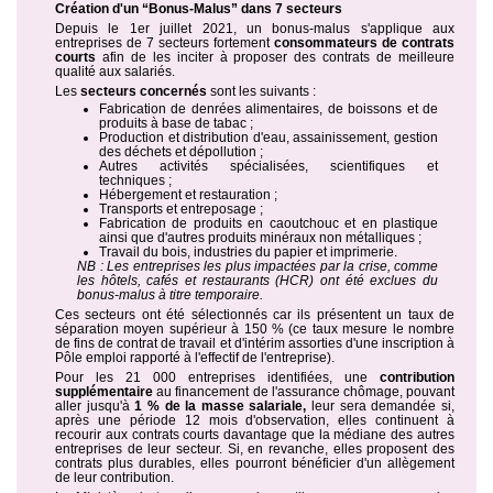
Création d'un “Bonus-Malus” dans 7 secteurs
Depuis le 1er juillet 2021, un bonus-malus s'applique aux
entreprises de 7 secteurs fortement
consommateurs de contrats
courts
afin de les inciter à proposer des contrats de meilleure
qualité aux salariés.
Les
secteurs concernés
sont les suivants :
Fabrication de denrées alimentaires, de boissons et de
produits à base de tabac ;
Production et distribution d'eau, assainissement, gestion
des déchets et dépollution ;
Autres activités spécialisées, scientifiques et
techniques ;
Hébergement et restauration ;
Transports et entreposage ;
Fabrication de produits en caoutchouc et en plastique
ainsi que d'autres produits minéraux non métalliques ;
Travail du bois, industries du papier et imprimerie.
NB : Les entreprises les plus impactées par la crise, comme
les hôtels, cafés et restaurants (HCR) ont été exclues du
bonus-malus à titre temporaire.
Ces secteurs ont été sélectionnés car ils présentent un taux de
séparation moyen supérieur à 150 % (ce taux mesure le nombre
de fins de contrat de travail et d'intérim assorties d'une inscription à
Pôle emploi rapporté à l'effectif de l'entreprise).
Pour les 21 000 entreprises identifiées, une
contribution
supplémentaire
au financement de l'assurance chômage, pouvant
aller jusqu'à
1 % de la masse salariale,
leur sera demandée si,
après une période 12 mois d'observation, elles continuent à
recourir aux contrats courts davantage que la médiane des autres
entreprises de leur secteur. Si, en revanche, elles proposent des
contrats plus durables, elles pourront bénéficier d'un allègement
de leur contribution.