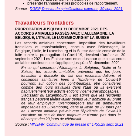
présenter l'annuaire et les protocoles de raccordement.
Source :
DGFIP, Dossier de spécifications externes, 30 sept. 2021
Travailleurs frontaliers
PROROGATION JUSQU'AU 31 DÉCEMBRE 2021 DES
ACCORDS AMIABLES PASSÉS AVEC L'ALLEMAGNE, LA
BELGIQUE, L'ITALIE, LE LUXEMBOURG ET LA SUISSE
Les accords amiables concernant l'imposition des travailleurs
frontaliers et transfrontaliers, conclus avec l'Allemagne, la
Belgique, l'Italie, le Luxembourg et la Suisse dans le contexte de la
lutte contre la propagation du Covid-19, devaient s'arrêter au 30
septembre 2021. Les États se sont entendus pour que ces accords
amiables continuent de s'appliquer jusqu'au 31 décembre 2021.
En ce qui concerne l'Allemagne, la Belgique, l'Italie et la
Suisse, les accords amiables prévoient que les jours
travaillés à domicile du fait des recommandations et
consignes sanitaires liées à l'épidémie de Covid-19
pourront, sur option des contribuables, être considérés
comme des jours travaillés dans l'État où ils exercent
habituellement leur activité et donc y demeurer imposables.
S'agissant du Luxembourg, il est admis que les résidents
français peuvent télétravailler depuis leur domicile au profit
de leur employeur luxembourgeois tout en demeurant
imposables au Luxembourg, dans la limite de 29 jours par
an. L'accord amiable prévoit que l'épidémie de Covid-19
constitue un cas de force majeure et n'entre pas dans le
décompte des 29 jours de télétravail.
Source :
MINEFIR, Communiqué de presse n° 1455,29 sept. 2021