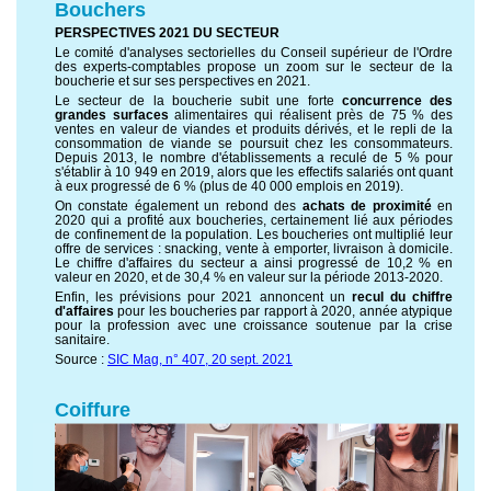
Bouchers
PERSPECTIVES 2021 DU SECTEUR
Le comité d'analyses sectorielles du Conseil supérieur de l'Ordre
des experts-comptables propose un zoom sur le secteur de la
boucherie et sur ses perspectives en 2021.
Le secteur de la boucherie subit une forte
concurrence des
grandes surfaces
alimentaires qui réalisent près de 75 % des
ventes en valeur de viandes et produits dérivés, et le repli de la
consommation de viande se poursuit chez les consommateurs.
Depuis 2013, le nombre d'établissements a reculé de 5 % pour
s'établir à 10 949 en 2019, alors que les effectifs salariés ont quant
à eux progressé de 6 % (plus de 40 000 emplois en 2019).
On constate également un rebond des
achats de proximité
en
2020 qui a profité aux boucheries, certainement lié aux périodes
de confinement de la population. Les boucheries ont multiplié leur
offre de services : snacking, vente à emporter, livraison à domicile.
Le chiffre d'affaires du secteur a ainsi progressé de 10,2 % en
valeur en 2020, et de 30,4 % en valeur sur la période 2013-2020.
Enfin, les prévisions pour 2021 annoncent un
recul du chiffre
d'affaires
pour les boucheries par rapport à 2020, année atypique
pour la profession avec une croissance soutenue par la crise
sanitaire.
Source :
SIC Mag, n° 407, 20 sept. 2021
Coiffure