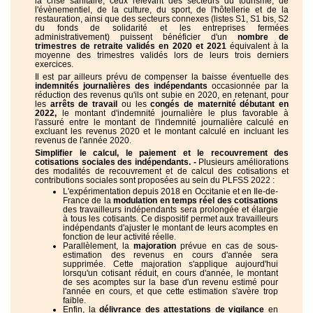
la crise sanitaire, ceux relevant des secteurs du tourisme, de
l'évènementiel, de la culture, du sport, de l'hôtellerie et de la
restauration, ainsi que des secteurs connexes (listes S1, S1 bis, S2
du fonds de solidarité et les entreprises fermées
administrativement) puissent bénéficier d'un
nombre de
trimestres de retraite validés en 2020 et 2021
équivalent à la
moyenne des trimestres validés lors de leurs trois derniers
exercices.
Il est par ailleurs prévu de compenser la baisse éventuelle des
indemnités journalières des indépendants
occasionnée par la
réduction des revenus qu'ils ont subie en 2020, en retenant, pour
les
arrêts de travail
ou les
congés de maternité débutant en
2022,
le montant d'indemnité journalière le plus favorable à
l'assuré entre le montant de l'indemnité journalière calculé en
excluant les revenus 2020 et le montant calculé en incluant les
revenus de l'année 2020.
Simplifier le calcul, le paiement et le recouvrement des
cotisations sociales des indépendants. -
Plusieurs améliorations
des modalités de recouvrement et de calcul des cotisations et
contributions sociales sont proposées au sein du PLFSS 2022 :
L'expérimentation depuis 2018 en Occitanie et en Ile-de-
France de la
modulation en temps réel des cotisations
des travailleurs indépendants sera prolongée et élargie
à tous les cotisants. Ce dispositif permet aux travailleurs
indépendants d'ajuster le montant de leurs acomptes en
fonction de leur activité réelle.
Parallèlement, la
majoration
prévue en cas de sous-
estimation des revenus en cours d'année sera
supprimée. Cette majoration s'applique aujourd'hui
lorsqu'un cotisant réduit, en cours d'année, le montant
de ses acomptes sur la base d'un revenu estimé pour
l'année en cours, et que cette estimation s'avère trop
faible.
Enfin, la
délivrance des attestations de vigilance
en