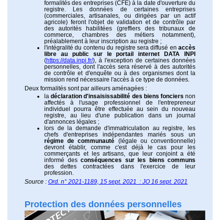
formalités des entreprises (CFE) à la date d'ouverture du
registre. Les données de certaines entreprises
(commerciales, artisanales, ou dirigées par un actif
agricole) feront l'objet de validation et de contrôle par
des autorités habilitées (greffiers des tribunaux de
commerce, chambres des métiers notamment),
préalablement à leur inscription au registre ;
l'intégralité du contenu du registre sera diffusé en
accès
libre au public sur le portail internet DATA INPI
(
https://data.inpi.fr/
), à l'exception de certaines données
personnelles, dont l'accès sera réservé à des autorités
de contrôle et d'enquête ou à des organismes dont la
mission rend nécessaire l'accès à ce type de données.
Deux formalités sont par ailleurs aménagées :
la
déclaration d'insaisissabilité des biens fonciers
non
affectés à l'usage professionnel de l'entrepreneur
individuel pourra être effectuée au sein du nouveau
registre, au lieu d'une publication dans un journal
d'annonces légales ;
lors de la demande d'immatriculation au registre, les
chefs d'entreprises indépendantes mariés sous un
régime de communauté
(légale ou conventionnelle)
devront établir, comme c'est déjà le cas pour les
commerçants et les artisans, que leur conjoint a été
informé des
conséquences sur les biens communs
des dettes contractées dans l'exercice de leur
profession.
Source :
Ord. n° 2021-1189, 15 sept. 2021 : JO 16 sept. 2021
Protection des données personnelles