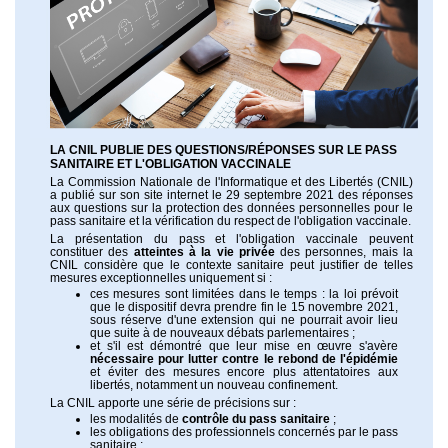
LA CNIL PUBLIE DES QUESTIONS/RÉPONSES SUR LE PASS
SANITAIRE ET L'OBLIGATION VACCINALE
La Commission Nationale de l'Informatique et des Libertés (CNIL)
a publié sur son site internet le 29 septembre 2021 des réponses
aux questions sur la protection des données personnelles pour le
pass sanitaire et la vérification du respect de l'obligation vaccinale.
La présentation du pass et l'obligation vaccinale peuvent
constituer des
atteintes à la vie privée
des personnes, mais la
CNIL considère que le contexte sanitaire peut justifier de telles
mesures exceptionnelles uniquement si :
ces mesures sont limitées dans le temps : la loi prévoit
que le dispositif devra prendre fin le 15 novembre 2021,
sous réserve d'une extension qui ne pourrait avoir lieu
que suite à de nouveaux débats parlementaires ;
et s'il est démontré que leur mise en œuvre s'avère
nécessaire pour lutter contre le rebond de l'épidémie
et éviter des mesures encore plus attentatoires aux
libertés, notamment un nouveau confinement.
La CNIL apporte une série de précisions sur :
les modalités de
contrôle du pass sanitaire
;
les obligations des professionnels concernés par le pass
sanitaire ;