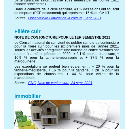
Le dirigeant du salon travaille 1691 heures par an (contre 1821
l'année précédente).
Dans le contexte de la crise sanitaire, 43 % des salons ont souscrit
un emprunt (PGE notamment) qui représente 16 % du CA HT.
Source :
Observatoire Fiducial de la coiffure, Sept. 2021
Filière cuir
NOTE DE CONJONCTURE POUR LE 1ER SEMESTRE 2021
Le Conseil national du cuir vient de publier sa note de conjoncture
pour la filière cuir pour les six premiers mois de l'année 2021.
Toutes les activités enregistrent une hausse de chiffre d'affaires par
rapport à la même période en 2020 : + 2,1 % pour la chaussure, +
16,9 % pour la tannerie-mégisserie et + 37,5 % pour la
maroquinerie.
Les exportations se portent bien également : + 20 % pour la
tannerie-mégisserie, + 16 % pour la ganterie, + 28 % pour les
exportations de chaussures, + 44 % pour celles de la
maroquinerie.
Source :
CNC, Note de conjoncture, 24 sept. 2021
Immobilier