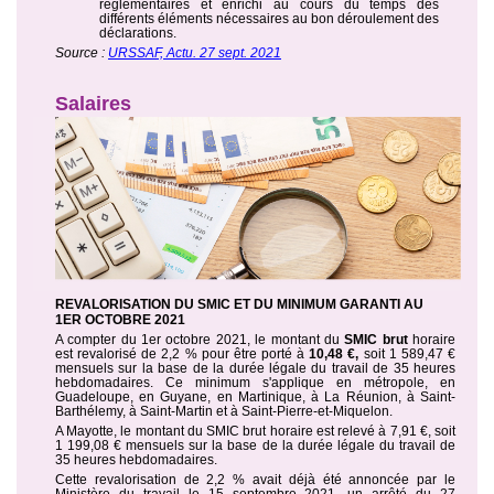
réglementaires et enrichi au cours du temps des
différents éléments nécessaires au bon déroulement des
déclarations.
Source :
URSSAF, Actu. 27 sept. 2021
Salaires
REVALORISATION DU SMIC ET DU MINIMUM GARANTI AU
1ER OCTOBRE 2021
A compter du 1er octobre 2021, le montant du
SMIC brut
horaire
est revalorisé de 2,2 % pour être porté à
10,48 €,
soit 1 589,47 €
mensuels sur la base de la durée légale du travail de 35 heures
hebdomadaires. Ce minimum s'applique en métropole, en
Guadeloupe, en Guyane, en Martinique, à La Réunion, à Saint-
Barthélemy, à Saint-Martin et à Saint-Pierre-et-Miquelon.
A Mayotte, le montant du SMIC brut horaire est relevé à 7,91 €, soit
1 199,08 € mensuels sur la base de la durée légale du travail de
35 heures hebdomadaires.
Cette revalorisation de 2,2 % avait déjà été annoncée par le