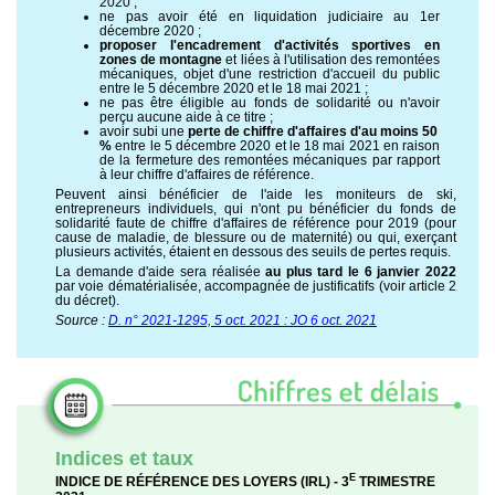
2020 ;
ne pas avoir été en liquidation judiciaire au 1er
décembre 2020 ;
proposer l'encadrement d'activités sportives en
zones de montagne
et liées à l'utilisation des remontées
mécaniques, objet d'une restriction d'accueil du public
entre le 5 décembre 2020 et le 18 mai 2021 ;
ne pas être éligible au fonds de solidarité ou n'avoir
perçu aucune aide à ce titre ;
avoir subi une
perte de chiffre d'affaires d'au moins 50
%
entre le 5 décembre 2020 et le 18 mai 2021 en raison
de la fermeture des remontées mécaniques par rapport
à leur chiffre d'affaires de référence.
Peuvent ainsi bénéficier de l'aide les moniteurs de ski,
entrepreneurs individuels, qui n'ont pu bénéficier du fonds de
solidarité faute de chiffre d'affaires de référence pour 2019 (pour
cause de maladie, de blessure ou de maternité) ou qui, exerçant
plusieurs activités, étaient en dessous des seuils de pertes requis.
La demande d'aide sera réalisée
au plus tard le 6 janvier 2022
par voie dématérialisée, accompagnée de justificatifs (voir article 2
du décret).
Source :
D. n° 2021-1295, 5 oct. 2021 : JO 6 oct. 2021
Indices et taux
E
INDICE DE RÉFÉRENCE DES LOYERS (IRL) - 3
TRIMESTRE