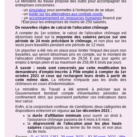
Le Ministère du travail propose des outils pour accompagner les
entreprises concernées :
- un
simulateur
pour permettre à l'entreprise de se situer,
- un
guide sur les alternatives aux contrats courts
,
- un
accompagnement en ressources humaines
financé par
l'État pour les entreprises de moins de 250 salariés.
De nouvelles règles de calcul de l'allocation chômage
A compter du 1er octobre, le calcul de l'allocation chômage est
désormais basé sur la
moyenne des salaires perçus sur une
période de 24 mois précédant le chômage,
et non plus sur les
seuls jours travaillés pendant une période de 12 mois.
Un plancher a été mis en place pour limiter l'impact des jours non
travaillés, qui seront désormais pris en compte, sur le montant de
l'allocation chômage (minimum de 29,56 € par jour après un
emploi à temps plein et au maximum de 256,96 € bruts par jour).
À savoir : seuls sont concernés par cette modification les
demandeurs d'emploi inscrits à Pôle emploi à compter du 1er
octobre 2021 et ceux qui rechargent leurs droits à partir de
cette même date.
La réforme n'impacte pas les droits des
chômeurs en cours d'indemnisation.
Le ministère du Travail a été amené à préciser que le
Gouvernement tiendrait compte d'éventuelles périodes de
confinement strict, qui pourraient perturber ces indicateurs dans
leur calcul.
Enfin, si la conjoncture continue de s'améliorer, deux catégories de
dispositions entreront en vigueur
au 1er décembre 2021 :
la
durée d'affiliation minimale
pour ouvrir un droit à
l'assurance chômage passera de 4 mois à 6 mois ;
la
dégressivité de l'allocation pour les plus hauts
salaires
s'appliquera au terme du 6e mois, et non plus
du 8e mois.
Source :
D. n° 2021-1251, 29 sept. 2021 : JO 30 sept. 2021
;
Min.