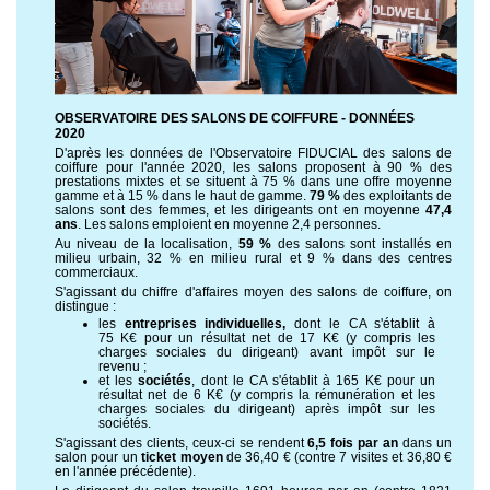
OBSERVATOIRE DES SALONS DE COIFFURE - DONNÉES
2020
D'après les données de l'Observatoire FIDUCIAL des salons de
coiffure pour l'année 2020, les salons proposent à 90 % des
prestations mixtes et se situent à 75 % dans une offre moyenne
gamme et à 15 % dans le haut de gamme.
79 %
des exploitants de
salons sont des femmes, et les dirigeants ont en moyenne
47,4
ans
. Les salons emploient en moyenne 2,4 personnes.
Au niveau de la localisation,
59 %
des salons sont installés en
milieu urbain, 32 % en milieu rural et 9 % dans des centres
commerciaux.
S'agissant du chiffre d'affaires moyen des salons de coiffure, on
distingue :
les
entreprises individuelles,
dont le CA s'établit à
75 K€ pour un résultat net de 17 K€ (y compris les
charges sociales du dirigeant) avant impôt sur le
revenu ;
et les
sociétés
, dont le CA s'établit à 165 K€ pour un
résultat net de 6 K€ (y compris la rémunération et les
charges sociales du dirigeant) après impôt sur les
sociétés.
S'agissant des clients, ceux-ci se rendent
6,5 fois par an
dans un
salon pour un
ticket moyen
de 36,40 € (contre 7 visites et 36,80 €
en l'année précédente).