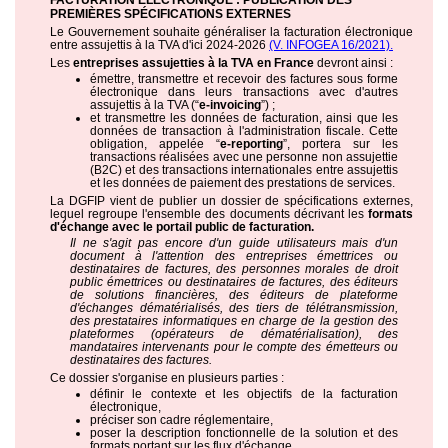
FACTURATION ÉLECTRONIQUE : PUBLICATION DES
PREMIÈRES SPÉCIFICATIONS EXTERNES
Le Gouvernement souhaite généraliser la facturation électronique
entre assujettis à la TVA d'ici 2024-2026
(V. INFOGEA 16/2021).
Les
entreprises assujetties à la TVA en France
devront ainsi :
émettre, transmettre et recevoir des factures sous forme
électronique dans leurs transactions avec d'autres
assujettis à la TVA (“
e-invoicing
”) ;
et transmettre les données de facturation, ainsi que les
données de transaction à l'administration fiscale. Cette
obligation, appelée “
e-reporting
”, portera sur les
transactions réalisées avec une personne non assujettie
(B2C) et des transactions internationales entre assujettis
et les données de paiement des prestations de services.
La DGFIP vient de publier un dossier de spécifications externes,
lequel regroupe l'ensemble des documents décrivant les
formats
d'échange avec le portail public de facturation.
Il ne s'agit pas encore d'un guide utilisateurs mais d'un
document à l'attention des entreprises émettrices ou
destinataires de factures, des personnes morales de droit
public émettrices ou destinataires de factures, des éditeurs
de solutions financières, des éditeurs de plateforme
d'échanges dématérialisés, des tiers de télétransmission,
des prestataires informatiques en charge de la gestion des
plateformes (opérateurs de dématérialisation), des
mandataires intervenants pour le compte des émetteurs ou
destinataires des factures.
Ce dossier s'organise en plusieurs parties :
définir le contexte et les objectifs de la facturation
électronique,
préciser son cadre réglementaire,
poser la description fonctionnelle de la solution et des
formats portant sur les flux d'échange,