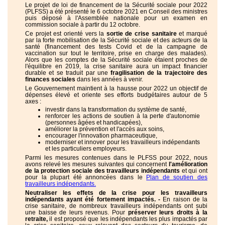
Le projet de loi de financement de la Sécurité sociale pour 2022
(PLFSS) a été présenté le 6 octobre 2021 en Conseil des ministres
puis déposé à l'Assemblée nationale pour un examen en
commission sociale à partir du 12 octobre.
Ce projet est orienté vers la
sortie de crise sanitaire
et marqué
par la forte mobilisation de la Sécurité sociale et des acteurs de la
santé (financement des tests Covid et de la campagne de
vaccination sur tout le territoire, prise en charge des malades).
Alors que les comptes de la Sécurité sociale étaient proches de
l'équilibre en 2019, la crise sanitaire aura un impact financier
durable et se traduit par une
fragilisation de la trajectoire des
finances sociales
dans les années à venir.
Le Gouvernement maintient à la hausse pour 2022 un objectif de
dépenses élevé et oriente ses efforts budgétaires autour de 5
axes :
investir dans la transformation du système de santé,
renforcer les actions de soutien à la perte d'autonomie
(personnes âgées et handicapées),
améliorer la prévention et l'accès aux soins,
encourager l'innovation pharmaceutique,
moderniser et innover pour les travailleurs indépendants
et les particuliers employeurs.
Parmi les mesures contenues dans le PLFSS pour 2022, nous
avons relevé les mesures suivantes qui concernent
l'amélioration
de la protection sociale des travailleurs indépendants
et qui ont
pour la plupart été annoncées dans le
Plan de soutien des
travailleurs indépendants.
Neutraliser les effets de la crise pour les travailleurs
indépendants ayant été fortement impactés. -
En raison de la
crise sanitaire, de nombreux travailleurs indépendants ont subi
une baisse de leurs revenus. Pour
préserver leurs droits à la
retraite,
il est proposé que les indépendants les plus impactés par