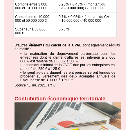
Compris entre 3 000
0,25% + 0,45% × (montant du
000 et 10 000 000 €
CA – 3 000 000) / 7 000 000
Compris entre 10 000
0,7% + 0,05% × (montant du CA
000 et 50 000 000 €
– 10 000 000) / 40 000 000
Supérieur à 50 000
0,75 %
000 €
D'autres
éléments du calcul de la CVAE
sont également réduits
de moitié :
• la majoration du dégrèvement barémique pour les
entreprises dont le chiffre d'affaires est inférieur à 2 000
000 € est ramené de 1 000 € à 500 €,
• le montant minimal de la CVAE due par les entreprises est
ramené de 250 € à 125 € ;
• le seuil au-delà duquel les entreprises seront tenues de
procéder au versement des deux acomptes annuels de
CVAE passe de 3 000 € à 1 500 €.
Source : L. fin. 2021, art. 8
Contribution économique territoriale