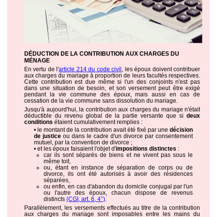
DÉDUCTION DE LA CONTRIBUTION AUX CHARGES DU
MÉNAGE
En vertu de l'
article 214 du code civil
, les époux doivent contribuer
aux charges du mariage à proportion de leurs facultés respectives.
Cette contribution est due même si l'un des conjoints n'est pas
dans une situation de besoin, et son versement peut être exigé
pendant la vie commune des époux, mais aussi en cas de
cessation de la vie commune sans dissolution du mariage.
Jusqu'à aujourd'hui, la contribution aux charges du mariage n'était
déductible du revenu global de la partie versante que si
deux
conditions
étaient cumulativement remplies :
• le montant de la contribution avait été fixé par une
décision
de justice
ou dans le cadre d'un divorce par consentement
mutuel, par la convention de divorce ;
• et les époux faisaient l'objet d'
impositions distinctes
:
car ils sont séparés de biens et ne vivent pas sous le
même toit,
ou, étant en instance de séparation de corps ou de
divorce, ils ont été autorisés à avoir des résidences
séparées,
ou enfin, en cas d'abandon du domicile conjugal par l'un
ou l'autre des époux, chacun dispose de revenus
distincts
(CGI, art. 6, 4°)
.
Parallèlement, les versements effectués au titre de la contribution
aux charges du mariage sont imposables entre les mains du