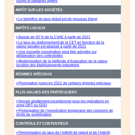
lourds et utilitaires légers
IMPÔT SUR LES SOCIÉTÉS
• Le bénéfice du taux réduit est de nouveau élargi
IMPÔTS LOCAUX
• Baisse de 50 % de la CVAE à partir de 2021
• Le taux du plafonnement de la CET en fonction de la
valeur ajoutée est abaissé à partir de 2021
• Une nouvelle exonération peut être adoptée sur
délibération des collectivités
• Modernisation de la méthode d’évaluation de la valeur
locative des établissements industriels
RÉGIMES SPÉCIAUX
• Prorogation jusqu’en 2022 de certains régimes spéciaux
PLUS-VALUES DES PARTICULIERS
• Nouvel abattement exceptionnel pour les opérations en
zone ORT ou GOU
• Prolongation de l’exonération temporaire des cessions de
droits de surélévation
CONTRÔLE ET CONTENTIEUX
• Pérennisation du taux de l’intérêt de retard et de l’intérêt