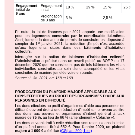
Engagement
Engagement
18 %
29 %
15 %
26 %
initial de
initial
9 ans
Prolongation
3 %
2,5 %
de 3 ans
En outre, la loi de finances pour 2021 apporte une modification
pour les
logements construits par le contribuable lui-même.
Ainsi, lorsque la demande de permis de construire est déposée à
er
compter du 1
janvier 2021, la réduction d'impôt n'est accordée
qu'aux logements situés dans des
bâtiments d'habitation
collectifs
.
Interrogée sur la notion de
bâtiment d'habitation collectif
,
l'Administration a précisé dans un rescrit publié au BOFiP du 17
décembre 2020 que ne constituent pas de tels bâtiments les villas
individuelles construites au sein d'une copropriété et les villas
construites de manière jumelée voire en bande.
Source : L. fin. 2021, art. 168 et 169
PROROGATION DU PLAFOND MAJORÉ APPLICABLE AUX
DONS EFFECTUÉS AU PROFIT DES ORGANISMES D'AIDE AUX
PERSONNES EN DIFFICULTÉ
Les dons effectués au profit d'organismes d'aide aux personnes en
difficulté ouvrent droit à une réduction d'impôt sur le revenu au titre
des dons aux œuvres et organismes d'intérêt général à taux
majoré de
75 %,
au lieu de 66 % (amendement « Coluche »).
Les dons ouvrant droit à cette réduction sont retenus dans la limite
d'un plafond annuel fixé à 552 €. Pour l'année 2020, un
plafond
majoré à 1 000 €
a été fixé
(CGI, art. 200, 1 ter)
.