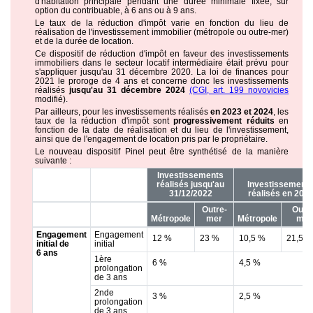
d'habitation principale pendant une durée minimale fixée, sur
option du contribuable, à 6 ans ou à 9 ans.
Le taux de la réduction d'impôt varie en fonction du lieu de
réalisation de l'investissement immobilier (métropole ou outre-mer)
et de la durée de location.
Ce dispositif de réduction d'impôt en faveur des investissements
immobiliers dans le secteur locatif intermédiaire était prévu pour
s'appliquer jusqu'au 31 décembre 2020. La loi de finances pour
2021 le proroge de 4 ans et concerne donc les investissements
réalisés
jusqu'au 31 décembre 2024
(CGI, art. 199 novovicies
modifié).
Par ailleurs, pour les investissements réalisés
en 2023 et 2024
, les
taux de la réduction d'impôt sont
progressivement réduits
en
fonction de la date de réalisation et du lieu de l'investissement,
ainsi que de l'engagement de location pris par le propriétaire.
Le nouveau dispositif Pinel peut être synthétisé de la manière
suivante :
Investissements
réalisés jusqu'au
Investissement
31/12/2022
réalisés en 202
Outre-
Outre
Métropole
mer
Métropole
mer
Engagement
Engagement
12 %
23 %
10,5 %
21,5 %
initial de
initial
6 ans
1ère
6 %
4,5 %
prolongation
de 3 ans
2nde
3 %
2,5 %
prolongation
de 3 ans