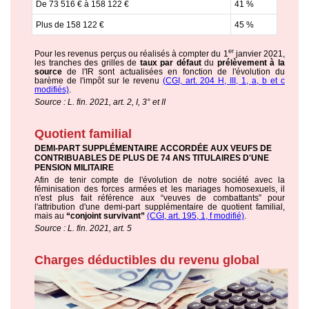
De 73 516 € à 158 122 €
41 %
Plus de 158 122 €
45 %
er
Pour les revenus perçus ou réalisés à compter du 1
janvier 2021,
les tranches des grilles de
taux par défaut
du
prélèvement à la
source
de l'IR sont actualisées en fonction de l'évolution du
barème de l'impôt sur le revenu
(CGI, art. 204 H, III, 1, a, b et c
modifiés)
.
Source : L. fin. 2021, art. 2, I, 3° et II
Quotient familial
DEMI-PART SUPPLÉMENTAIRE ACCORDÉE AUX VEUFS DE
CONTRIBUABLES DE PLUS DE 74 ANS TITULAIRES D'UNE
PENSION MILITAIRE
Afin de tenir compte de l'évolution de notre société avec la
féminisation des forces armées et les mariages homosexuels, il
n'est plus fait référence aux “veuves de combattants” pour
l'attribution d'une demi-part supplémentaire de quotient familial,
mais au
“conjoint survivant”
(CGI, art. 195, 1, f modifié)
.
Source : L. fin. 2021, art. 5
Charges déductibles du revenu global