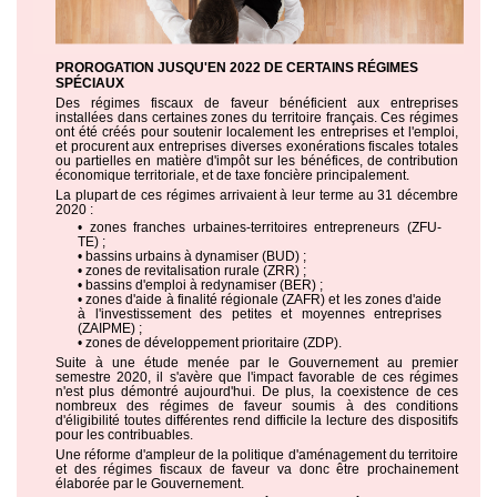
PROROGATION JUSQU'EN 2022 DE CERTAINS RÉGIMES
SPÉCIAUX
Des régimes fiscaux de faveur bénéficient aux entreprises
installées dans certaines zones du territoire français. Ces régimes
ont été créés pour soutenir localement les entreprises et l'emploi,
et procurent aux entreprises diverses exonérations fiscales totales
ou partielles en matière d'impôt sur les bénéfices, de contribution
économique territoriale, et de taxe foncière principalement.
La plupart de ces régimes arrivaient à leur terme au 31 décembre
2020 :
• zones franches urbaines-territoires entrepreneurs (ZFU-
TE) ;
• bassins urbains à dynamiser (BUD) ;
• zones de revitalisation rurale (ZRR) ;
• bassins d'emploi à redynamiser (BER) ;
• zones d'aide à finalité régionale (ZAFR) et les zones d'aide
à l'investissement des petites et moyennes entreprises
(ZAIPME) ;
• zones de développement prioritaire (ZDP).
Suite à une étude menée par le Gouvernement au premier
semestre 2020, il s'avère que l'impact favorable de ces régimes
n'est plus démontré aujourd'hui. De plus, la coexistence de ces
nombreux des régimes de faveur soumis à des conditions
d'éligibilité toutes différentes rend difficile la lecture des dispositifs
pour les contribuables.
Une réforme d'ampleur de la politique d'aménagement du territoire
et des régimes fiscaux de faveur va donc être prochainement
élaborée par le Gouvernement.