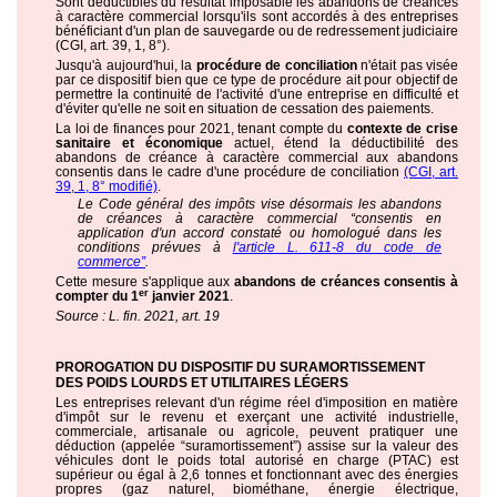
Sont déductibles du résultat imposable les abandons de créances
à caractère commercial lorsqu'ils sont accordés à des entreprises
bénéficiant d'un plan de sauvegarde ou de redressement judiciaire
(CGI, art. 39, 1, 8°).
Jusqu'à aujourd'hui, la
procédure de conciliation
n'était pas visée
par ce dispositif bien que ce type de procédure ait pour objectif de
permettre la continuité de l'activité d'une entreprise en difficulté et
d'éviter qu'elle ne soit en situation de cessation des paiements.
La loi de finances pour 2021, tenant compte du
contexte de crise
sanitaire et économique
actuel, étend la déductibilité des
abandons de créance à caractère commercial aux abandons
consentis dans le cadre d'une procédure de conciliation
(CGI, art.
39, 1, 8° modifié)
.
Le Code général des impôts vise désormais les abandons
de créances à caractère commercial “consentis en
application d'un accord constaté ou homologué dans les
conditions prévues à
l'article L. 611-8 du code de
commerce”
.
Cette mesure s'applique aux
abandons de créances consentis à
er
compter du 1
janvier 2021
.
Source : L. fin. 2021, art. 19
PROROGATION DU DISPOSITIF DU SURAMORTISSEMENT
DES POIDS LOURDS ET UTILITAIRES LÉGERS
Les entreprises relevant d'un régime réel d'imposition en matière
d'impôt sur le revenu et exerçant une activité industrielle,
commerciale, artisanale ou agricole, peuvent pratiquer une
déduction (appelée “suramortissement”) assise sur la valeur des
véhicules dont le poids total autorisé en charge (PTAC) est
supérieur ou égal à 2,6 tonnes et fonctionnant avec des énergies
propres (gaz naturel, biométhane, énergie électrique,