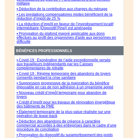
militaire
• Déduction de la contribution aux charges du ménage
• Les prestations compensatoires mixtes bénéficient de la
réduction d’impôt de 25 %
• La réduction d’impôt en faveur de l’investissement locatif
intermédiaire (Dispositif Pinel) est aménagée
• Prorogation du plafond majoré applicable aux dons
effectués au profit des organismes d'aide aux personnes en
difficulté
BÉNÉFICES PROFESSIONNELS
• Covid-19 : Exonération de l’aide exceptionnelle versée
aux travailleurs indépendants par les Caisses
complémentaires de retraite
• Covid-19 : Régime temporaire des abandons de loyers
consentis pendant la crise sanitaire
• Suppression progressive de la majoration du bénéfice
imposable en cas de non adhésion à un organisme agréé
• Nouveau crédit d’impôt temporaire pour abandon de
loyers
• Crédit d’impôt pour les travaux de rénovation énergétique
des bâtiments de PME
• Étalement temporaire de la plus-value réalisée sur une
opération de lease-back
• Déduction des abandons de créance à caractère
commercial accordés à des entreprises dans le cadre d’une
procédure de conciliation
• Prorogation du dispositif du suramortissement des poids