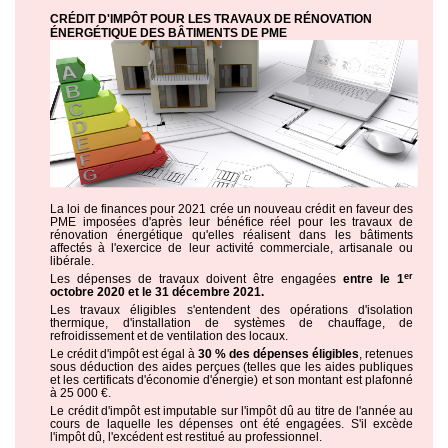
CRÉDIT D'IMPÔT POUR LES TRAVAUX DE RÉNOVATION
ÉNERGÉTIQUE DES BÂTIMENTS DE PME
La loi de finances pour 2021 crée un nouveau crédit en faveur des
PME imposées d'après leur bénéfice réel pour les travaux de
rénovation énergétique qu'elles réalisent dans les bâtiments
affectés à l'exercice de leur activité commerciale, artisanale ou
libérale.
er
Les dépenses de travaux doivent être engagées
entre le 1
octobre 2020 et le 31 décembre 2021.
Les travaux éligibles s'entendent des opérations d'isolation
thermique, d'installation de systèmes de chauffage, de
refroidissement et de ventilation des locaux.
Le crédit d'impôt est égal à
30 % des dépenses éligibles
, retenues
sous déduction des aides perçues (telles que les aides publiques
et les certificats d'économie d'énergie) et son montant est plafonné
à 25 000 €.
Le crédit d'impôt est imputable sur l'impôt dû au titre de l'année au
cours de laquelle les dépenses ont été engagées. S'il excède
l'impôt dû, l'excédent est restitué au professionnel.