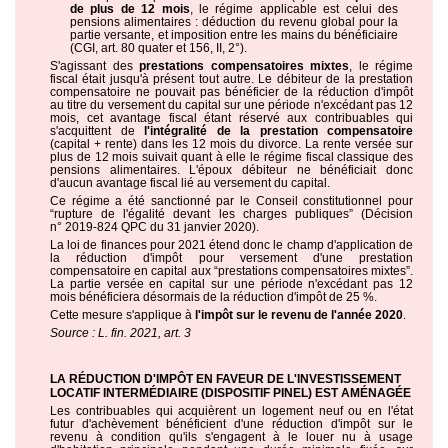
de plus de 12 mois
, le régime applicable est celui des
pensions alimentaires : déduction du revenu global pour la
partie versante, et imposition entre les mains du bénéficiaire
(CGI, art. 80 quater et 156, II, 2°).
S'agissant des
prestations compensatoires mixtes
, le régime
fiscal était jusqu'à présent tout autre. Le débiteur de la prestation
compensatoire ne pouvait pas bénéficier de la réduction d'impôt
au titre du versement du capital sur une période n'excédant pas 12
mois, cet avantage fiscal étant réservé aux contribuables qui
s'acquittent de
l'intégralité de la prestation compensatoire
(capital + rente) dans les 12 mois du divorce. La rente versée sur
plus de 12 mois suivait quant à elle le régime fiscal classique des
pensions alimentaires. L'époux débiteur ne bénéficiait donc
d'aucun avantage fiscal lié au versement du capital.
Ce régime a été sanctionné par le Conseil constitutionnel pour
“rupture de l'égalité devant les charges publiques” (Décision
n° 2019-824 QPC du 31 janvier 2020).
La loi de finances pour 2021 étend donc le champ d'application de
la réduction d'impôt pour versement d'une prestation
compensatoire en capital aux “prestations compensatoires mixtes”.
La partie versée en capital sur une période n'excédant pas 12
mois bénéficiera désormais de la réduction d'impôt de 25 %.
Cette mesure s'applique à
l'impôt sur le revenu de l'année 2020
.
Source : L. fin. 2021, art. 3
LA RÉDUCTION D'IMPÔT EN FAVEUR DE L'INVESTISSEMENT
LOCATIF INTERMÉDIAIRE (DISPOSITIF PINEL) EST AMÉNAGÉE
Les contribuables qui acquièrent un logement neuf ou en l'état
futur d'achèvement bénéficient d'une réduction d'impôt sur le
revenu à condition qu'ils s'engagent à le louer nu à usage