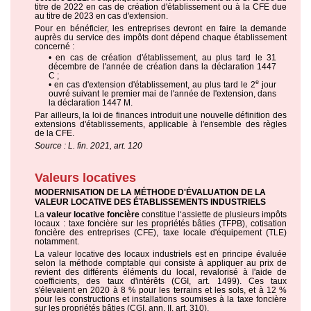
titre de 2022 en cas de création d'établissement ou à la CFE due
au titre de 2023 en cas d'extension.
Pour en bénéficier, les entreprises devront en faire la demande
auprès du service des impôts dont dépend chaque établissement
concerné :
• en cas de création d'établissement, au plus tard le 31
décembre de l'année de création dans la déclaration 1447
C ;
e
• en cas d'extension d'établissement, au plus tard le 2
jour
ouvré suivant le premier mai de l'année de l'extension, dans
la déclaration 1447 M.
Par ailleurs, la loi de finances introduit une nouvelle définition des
extensions d'établissements, applicable à l'ensemble des règles
de la CFE.
Source : L. fin. 2021, art. 120
Valeurs locatives
MODERNISATION DE LA MÉTHODE D'ÉVALUATION DE LA
VALEUR LOCATIVE DES ÉTABLISSEMENTS INDUSTRIELS
La
valeur locative foncière
constitue l‘assiette de plusieurs impôts
locaux : taxe foncière sur les propriétés bâties (TFPB), cotisation
foncière des entreprises (CFE), taxe locale d'équipement (TLE)
notamment.
La valeur locative des locaux industriels est en principe évaluée
selon la méthode comptable qui consiste à appliquer au prix de
revient des différents éléments du local, revalorisé à l'aide de
coefficients, des taux d'intérêts (CGI, art. 1499). Ces taux
s'élevaient en 2020 à 8 % pour les terrains et les sols, et à 12 %
pour les constructions et installations soumises à la taxe foncière
sur les propriétés bâties (CGI, ann. II, art. 310).