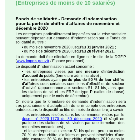
(Entreprises de moins de 10 salariés)
Fonds de solidarité - Demande d'indemnisation
pour la perte de chiffre d'affaires de novembre et
décembre 2020
Les entreprises particulièrement impactées par la crise sanitaire
peuvent déposer leur demande d'indemnisation par le Fonds de
solidarité au titre :
• du mois de novembre 2020 jusqu'au
31 janvier 2021
;
• du mois de décembre 2020 jusqu'au
28 février 2021
.
La demande doit être effectuée en ligne sur le site de la DGFIP
(
www.impots.gouv.fr
/ Espace personnel).
Le dispositif d'indemnisation actuel concerne :
• les entreprises visées par une
mesure d'interdiction
d'accueil du public
(fermeture administrative) ;
• les entreprises ayant
perdu plus de 50 % de leur chiffre
d'affaires
sous certaines conditions d'effectif et de secteur
d'activité (appartenance aux secteurs S1, S1 bis, ainsi que
les stations de ski et les ERP de type P (salles de danse)
uniquement pour le mois de décembre).
On notera que le formulaire de demande d'indemnisation sera
très prochainement adapté afin de tenir compte des entreprises
entrées dans le dispositif au titre du mois de décembre, à savoir :
- les entreprises situées dans les communes visées par le
décret n° 2020-1770 du 30 décembre 2020
(il s'agit en
pratique des stations de ski visées par une fermeture des
remontées mécaniques) ;
- et les entreprises du secteur S1 bis qui ont perdu au moins
70 % de leur chiffre d'affaires et peuvent bénéficier d'une
aide couvrant 20 % de leur chiffre d'affaires 2019 dans la