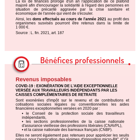
La loi de finances proroge d'un an l'application de ce plafond
majoré afin d'encourager la solidarité à l'égard des personnes en
situation de précarité aggravée par la crise sanitaire et
économique de l'année qui vient de s'écouler.
Ainsi, les
dons effectués au cours de l'année 2021
au profit des
organismes susvisés pourront être retenus dans la limite de
1 000 €.
Source : L. fin. 2021, art. 187
Revenus imposables
COVID-19 : EXONÉRATION DE L'AIDE EXCEPTIONNELLE
VERSÉE AUX TRAVAILLEURS INDÉPENDANTS PAR LES
CAISSES COMPLÉMENTAIRES DE RETRAITE
Sont exonérées d'impôt sur le revenu et de contributions et
cotisations sociales légales ou conventionnelles les aides
financières exceptionnelles versées en 2020 par :
• le Conseil de la protection sociale des travailleurs
indépendants,
• les sections professionnelles de la caisse nationale
d'assurance vieillesse des professions libérales (CNAVPL),
• et la caisse nationale des barreaux français (CNBF).
Elles ne seront également pas retenues pour apprécier les seuils
prévus pour l'application des régimes d'imposition micro-BIC (CGI,