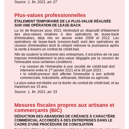
Source : L. fin. 2021, art. 27
Plus-values professionnelles
ÉTALEMENT TEMPORAIRE DE LA PLUS-VALUE RÉALISÉE
SUR UNE OPÉRATION DE LEASE-BACK
La loi de finances pour 2021 réintroduit un dispositif d'étalement
des plus-values relatives à des opérations de lease-back
d'immeubles, déjà mis en œuvre entre 2009 et 2012. Les
opérations de lease-back (cession-bail) sont des opérations de
cession d'immeubles dont le cédant retrouve la jouissance après
la vente à travers un contrat de crédit-bail.
Afin de soutenir la trésorerie des entreprises, il est prévu de ne pas
imposer immédiatement la plus-value dégagée par la cession de
l'immeuble sous certaines conditions :
• la cession de l'immeuble à une société de crédit-bail doit
er
intervenir entre le 1
janvier 2021 et le 30 juin 2023 ;
• le crédit-preneur doit affecter l'immeuble à son activité
commerciale, industrielle, artisanale, libérale ou agricole.
La plus-value est étalée sur la durée du contrat de crédit-bail, et au
maximum sur 15 ans.
Source : L. fin. 2021, art. 33
Mesures fiscales propres aux artisans et
commerçants (BIC)
DÉDUCTION DES ABANDONS DE CRÉANCE À CARACTÈRE
COMMERCIAL ACCORDÉS À DES ENTREPRISES DANS LE
CADRE D'UNE PROCÉDURE DE CONCILIATION