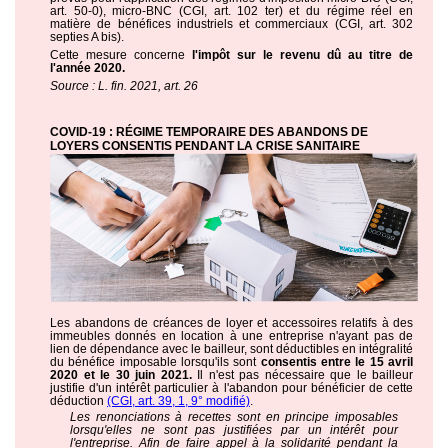
art. 50-0), micro-BNC (CGI, art. 102 ter) et du régime réel en
matière de bénéfices industriels et commerciaux (CGI, art. 302
septies A bis).
Cette mesure concerne
l'impôt sur le revenu dû au titre de
l'année 2020.
Source : L. fin. 2021, art. 26
COVID-19 : RÉGIME TEMPORAIRE DES ABANDONS DE
LOYERS CONSENTIS PENDANT LA CRISE SANITAIRE
Les abandons de créances de loyer et accessoires relatifs à des
immeubles donnés en location à une entreprise n'ayant pas de
lien de dépendance avec le bailleur, sont déductibles en intégralité
du bénéfice imposable lorsqu'ils sont
consentis entre le 15 avril
2020 et le 30 juin 2021.
Il n'est pas nécessaire que le bailleur
justifie d'un intérêt particulier à l'abandon pour bénéficier de cette
déduction
(CGI, art. 39, 1, 9° modifié)
.
Les renonciations à recettes sont en principe imposables
lorsqu'elles ne sont pas justifiées par un intérêt pour
l'entreprise. Afin de faire appel à la solidarité pendant la