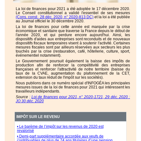
La loi de finances pour 2021 a été adoptée le 17 décembre 2020.
Le Conseil constitutionnel a validé l'essentiel de ses mesures
(Cons. const., 28 déc. 2020, n° 2020-813 DC)
et la loi a été publiée
au Journal officiel le 30 décembre 2020.
La loi de finances pour cette année est marquée par la crise
économique et sanitaire que traverse la France depuis le début de
l'année 2020, et qui perdure encore aujourd'hui. Ainsi, les
dispositifs d'aides aux entreprises sont reconduits et de nouveaux
dispositifs fiscaux temporaires visent à soutenir l'activité. Certaines
mesures fiscales sont par ailleurs réservées aux secteurs les plus
touchés par la crise (restauration, café, hôtellerie, culture, sport,
événementiel notamment).
Le Gouvernement poursuit également la baisse des impôts de
production afin de renforcer la compétitivité des entreprises
françaises et renforcer l'attractivité de notre territoire (baisse du
taux de la CVAE, augmentation du plafonnement de la CET,
extension du taux réduit de l'impôt sur les sociétés).
Nous publions dans ce numéro spécial d'INFOGÉA les principales
mesures issues de la loi de finances pour 2021 qui intéressent les
travailleurs indépendants.
Source :
Loi de finances pour 2021, n° 2020-1721, 29 déc. 2020 :
JO 30 déc. 2020
IMPÔT SUR LE REVENU
• Le barème de l’impôt sur les revenus de 2020 est
revalorisé
• Demi-part supplémentaire accordée aux veufs de
contribuables de plus de 74 ans titulaires d’une pension