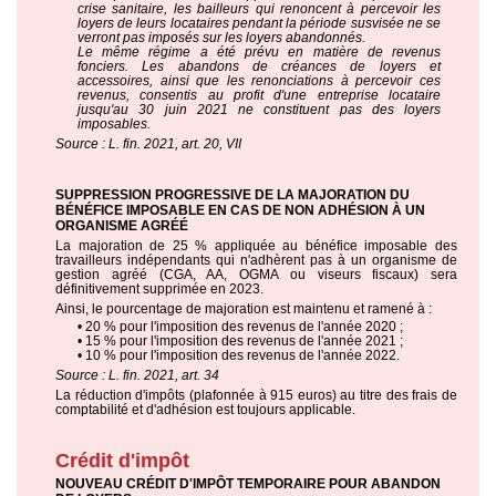
crise sanitaire, les bailleurs qui renoncent à percevoir les
loyers de leurs locataires pendant la période susvisée ne se
verront pas imposés sur les loyers abandonnés.
Le même régime a été prévu en matière de revenus
fonciers. Les abandons de créances de loyers et
accessoires, ainsi que les renonciations à percevoir ces
revenus, consentis au profit d'une entreprise locataire
jusqu'au 30 juin 2021 ne constituent pas des loyers
imposables.
Source : L. fin. 2021, art. 20, VII
SUPPRESSION PROGRESSIVE DE LA MAJORATION DU
BÉNÉFICE IMPOSABLE EN CAS DE NON ADHÉSION À UN
ORGANISME AGRÉÉ
La majoration de 25 % appliquée au bénéfice imposable des
travailleurs indépendants qui n'adhèrent pas à un organisme de
gestion agréé (CGA, AA, OGMA ou viseurs fiscaux) sera
définitivement supprimée en 2023.
Ainsi, le pourcentage de majoration est maintenu et ramené à :
• 20 % pour l'imposition des revenus de l'année 2020 ;
• 15 % pour l'imposition des revenus de l'année 2021 ;
• 10 % pour l'imposition des revenus de l'année 2022.
Source : L. fin. 2021, art. 34
La réduction d'impôts (plafonnée à 915 euros) au titre des frais de
comptabilité et d'adhésion est toujours applicable.
Crédit d'impôt
NOUVEAU CRÉDIT D'IMPÔT TEMPORAIRE POUR ABANDON