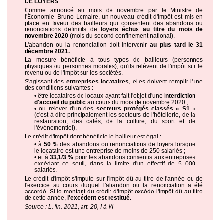
DE LOYERS
Comme annoncé au mois de novembre par le Ministre de
l'Économie, Bruno Lemaire, un nouveau crédit d'impôt est mis en
place en faveur des bailleurs qui consentent des abandons ou
renonciations définitifs de
loyers échus au titre du mois de
novembre 2020
(mois du second confinement national).
L'abandon ou la renonciation doit intervenir
au plus tard le 31
décembre 2021.
La mesure bénéficie à tous types de bailleurs (personnes
physiques ou personnes morales), qu'ils relèvent de l'impôt sur le
revenu ou de l'impôt sur les sociétés.
S'agissant des
entreprises locataires
, elles doivent remplir l'une
des conditions suivantes :
• être locataires de locaux ayant fait l'objet d'une
interdiction
d'accueil du public
au cours du mois de novembre 2020 ;
• ou relever d'un des
secteurs protégés classés « S1 »
(c'est-à-dire principalement les secteurs de l'hôtellerie, de la
restauration, des cafés, de la culture, du sport et de
l'événementiel).
Le crédit d'impôt dont bénéficie le bailleur est égal :
• à
50 %
des abandons ou renonciations de loyers lorsque
le locataire est une entreprise de moins de 250 salariés ;
• et à
33,1/3 %
pour les abandons consentis aux entreprises
excédant ce seuil, dans la limite d'un effectif de 5 000
salariés.
Le crédit d'impôt s'impute sur l'impôt dû au titre de l'année ou de
l'exercice au cours duquel l'abandon ou la renonciation a été
accordé. Si le montant du crédit d'impôt excède l'impôt dû au titre
de cette année,
l'excédent est restitué.
Source : L. fin. 2021, art. 20, I à VI