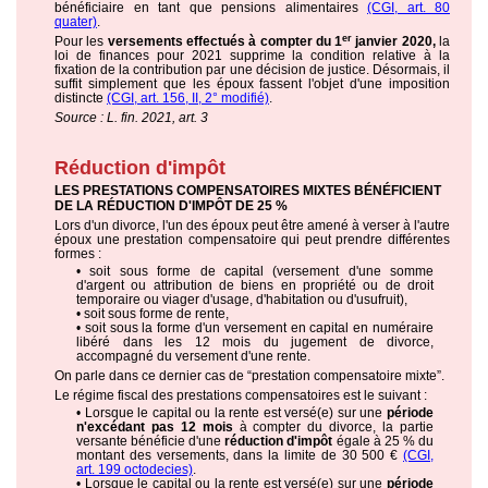
bénéficiaire en tant que pensions alimentaires
(CGI, art. 80
quater)
.
er
Pour les
versements effectués à compter du 1
janvier 2020,
la
loi de finances pour 2021 supprime la condition relative à la
fixation de la contribution par une décision de justice. Désormais, il
suffit simplement que les époux fassent l'objet d'une imposition
distincte
(CGI, art. 156, II, 2° modifié)
.
Source : L. fin. 2021, art. 3
Réduction d'impôt
LES PRESTATIONS COMPENSATOIRES MIXTES BÉNÉFICIENT
DE LA RÉDUCTION D'IMPÔT DE 25 %
Lors d'un divorce, l'un des époux peut être amené à verser à l'autre
époux une prestation compensatoire qui peut prendre différentes
formes :
• soit sous forme de capital (versement d'une somme
d'argent ou attribution de biens en propriété ou de droit
temporaire ou viager d'usage, d'habitation ou d'usufruit),
• soit sous forme de rente,
• soit sous la forme d'un versement en capital en numéraire
libéré dans les 12 mois du jugement de divorce,
accompagné du versement d'une rente.
On parle dans ce dernier cas de “prestation compensatoire mixte”.
Le régime fiscal des prestations compensatoires est le suivant :
• Lorsque le capital ou la rente est versé(e) sur une
période
n'excédant pas 12 mois
à compter du divorce, la partie
versante bénéficie d'une
réduction d'impôt
égale à 25 % du
montant des versements, dans la limite de 30 500 €
(CGI,
art. 199 octodecies)
.
• Lorsque le capital ou la rente est versé(e) sur une
période