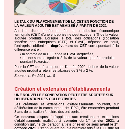
LE TAUX DU PLAFONNEMENT DE LA CET EN FONCTION DE
LA VALEUR AJOUTÉE EST ABAISSÉ À PARTIR DE 2021
Au titre d'une année donnée, la contribution économique
territoriale (CET) d'une entreprise ne peut excéder 3 % de la valeur
ajoutée produite. Lorsque le total des cotisations (cotisation
foncière des entreprises (CFE) et CVAE) dépasse ce seuil,
l'entreprise obtient un
dégrèvement de CET
correspondant à la
différence entre :
• la somme de la CFE et de la CVAE acquittées,
• et une somme égale à 3 % de la valeur ajoutée produite
pendant l'exercice.
Pour la CET due à compter de l'année 2021, le taux de la valeur
ajoutée produit à retenir est abaissé de 3 % à 2 %.
Source : L. fin. 2021, art. 8
Création et extension d'établissements
UNE NOUVELLE EXONÉRATION PEUT ÊTRE ADOPTÉE SUR
DÉLIBÉRATION DES COLLECTIVITÉS
Les créations et extensions d'établissements pourront, sur
délibération de la commune ou de l'EPCI, être exonérées pendant
3 ans de cotisation foncière des entreprises.
Ce nouveau dispositif s'applique aux créations et extensions
er
d'établissements réalisées
à compter du 1
janvier 2021
, à
er
condition qu'une délibération ait été prise en ce sens
avant le 1
octobre 2021.
Il s'appliquera pour la première fois à la CFE due au