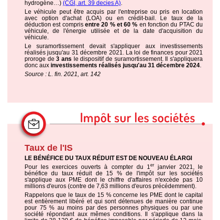
hydrogène…)
(CGI, art. 39 decies A)
.
Le véhicule peut être acquis par l'entreprise ou pris en location
avec option d'achat (LOA) ou en crédit-bail. Le taux de la
déduction est compris
entre 20 % et 60 %
en fonction du PTAC du
véhicule, de l'énergie utilisée et de la date d'acquisition du
véhicule.
Le suramortissement devait s'appliquer aux investissements
réalisés jusqu'au 31 décembre 2021. La loi de finances pour 2021
proroge de
3 ans
le dispositif de suramortissement. Il s'appliquera
donc aux
investissements réalisés jusqu'au 31 décembre 2024
.
Source : L. fin. 2021, art. 142
Taux de l'IS
LE BÉNÉFICE DU TAUX RÉDUIT EST DE NOUVEAU ÉLARGI
er
Pour les exercices ouverts à compter du 1
janvier 2021, le
bénéfice du taux réduit de 15 % de l'impôt sur les sociétés
s'applique aux PME dont le chiffre d'affaires n'excède pas 10
millions d'euros (contre de 7,63 millions d'euros précédemment).
Rappelons que le taux de 15 % concerne les PME dont le capital
est entièrement libéré et qui sont détenues de manière continue
pour 75 % au moins par des personnes physiques ou par une
société répondant aux mêmes conditions. Il s'applique dans la