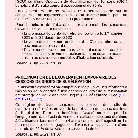
(GOU) ou d'une Opération de Revitalisation du Territoire (ORT)
bénéficient d'un
abattement exceptionnel de 70 %.
L'abattement est de
85 %
lorsque l'opération porte sur la
construction de
logements
sociaux ou intermédiaires, pour au
moins 50 % de la surface totale du programme.
Pour bénéficier de l'abattement exceptionnel, les conditions
suivantes doivent être respectées :
er
• la promesse de vente doit être signée entre le
1
janvier
2021 et le 31 décembre 2023
;
• la vente doit intervenir au plus tard le 31 décembre de la
deuxième année suivante ;
• l'acheteur doit s'engager dans l'acte authentique à démolir
les constructions en vue de réaliser dans un délai de quatre
ans un ou plusieurs
immeubles d'habitation collectifs
.
Source : L. fin. 2021, art. 38
PROLONGATION DE L'EXONÉRATION TEMPORAIRE DES
CESSIONS DE DROITS DE SURÉLÉVATION
Le dispositif d'exonération d'impôt sur les plus-values réalisées à
l'occasion de la cession à titre onéreux de droit de surélévalation
est prorogé de deux ans, soit jusqu'au
31 décembre 2022
(CGI,
art. 150 U, II, 9°)
.
Ce régime de faveur concerne les cessions de droits de
surélévation réalisées en vue de la réalisation de locaux destinés
à l'habitation. Pour en bénéficier, l'acquéreur doit prendre
l'engagement dans l'acte de vente de réaliser des
locaux destinés
à l'habitation
dans un délai de 4 ans à compter de l'acquisition. Le
non-respect de cet engagement l'expose à l'application d'une
amende de 25 % de la valeur de cession du droit.
Source : L. fin. 2021, art. 37