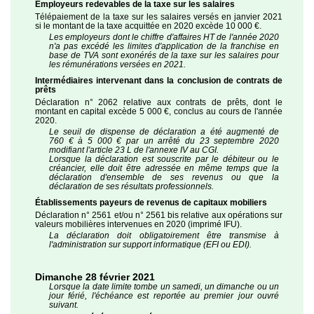
Employeurs redevables de la taxe sur les salaires
Télépaiement de la taxe sur les salaires versés en janvier 2021
si le montant de la taxe acquittée en 2020 excède 10 000 €.
Les employeurs dont le chiffre d'affaires HT de l'année 2020
n'a pas excédé les limites d'application de la franchise en
base de TVA sont exonérés de la taxe sur les salaires pour
les rémunérations versées en 2021.
Intermédiaires intervenant dans la conclusion de contrats de
prêts
Déclaration n° 2062 relative aux contrats de prêts, dont le
montant en capital excède 5 000 €, conclus au cours de l'année
2020.
Le seuil de dispense de déclaration a été augmenté de
760 € à 5 000 € par un arrêté du 23 septembre 2020
modifiant l'article 23 L de l'annexe IV au CGI.
Lorsque la déclaration est souscrite par le débiteur ou le
créancier, elle doit être adressée en même temps que la
déclaration d'ensemble de ses revenus ou que la
déclaration de ses résultats professionnels.
Établissements payeurs de revenus de capitaux mobiliers
Déclaration n° 2561 et/ou n° 2561 bis relative aux opérations sur
valeurs mobilières intervenues en 2020 (imprimé IFU).
La déclaration doit obligatoirement être transmise à
l'administration sur support informatique (EFI ou EDI).
Dimanche 28 février 2021
Lorsque la date limite tombe un samedi, un dimanche ou un
jour férié, l'échéance est reportée au premier jour ouvré
suivant.