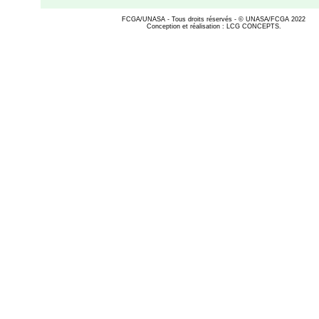
FCGA/UNASA - Tous droits réservés - © UNASA/FCGA 2022
Conception et réalisation : LCG CONCEPTS.