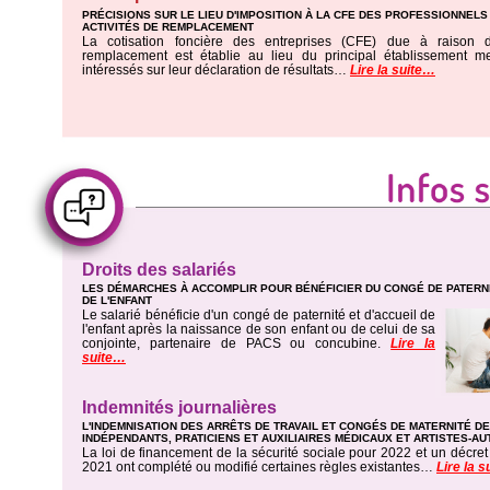
PRÉCISIONS SUR LE LIEU D'IMPOSITION À LA CFE DES PROFESSIONNEL
ACTIVITÉS DE REMPLACEMENT
La cotisation foncière des entreprises (CFE) due à raison d
remplacement est établie au lieu du principal établissement m
intéressés sur leur déclaration de résultats…
Lire la suite…
Droits des salariés
LES DÉMARCHES À ACCOMPLIR POUR BÉNÉFICIER DU CONGÉ DE PATERNI
DE L'ENFANT
Le salarié bénéficie d'un congé de paternité et d'accueil de
l'enfant après la naissance de son enfant ou de celui de sa
conjointe, partenaire de PACS ou concubine.
Lire la
suite…
Indemnités journalières
L'INDEMNISATION DES ARRÊTS DE TRAVAIL ET CONGÉS DE MATERNITÉ D
INDÉPENDANTS, PRATICIENS ET AUXILIAIRES MÉDICAUX ET ARTISTES-A
La loi de financement de la sécurité sociale pour 2022 et un décr
2021 ont complété ou modifié certaines règles existantes…
Lire la 