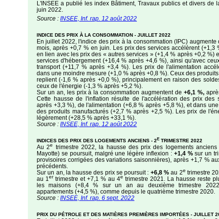
L'INSEE a publié les index Bâtiment, Travaux publics et divers de l
juin 2022.
Source :
INSEE, Inf. rap. 12 août 2022
INDICE DES PRIX À LA CONSOMMATION - JUILLET 2022
En juillet 2022, l'indice des prix à la consommation (IPC) augmente
mois, après +0,7 % en juin. Les prix des services accélèrent (+1,3
en lien avec les prix des « autres services » (+1,4 % après +0,2 %)
services d'hébergement (+16,4 % après +4,6 %), ainsi qu'avec ceu
transport (+11,7 % après +3,4 %). Les prix de l'alimentation accé
dans une moindre mesure (+1,0 % après +0,8 %). Ceux des produits
replient (-1,6 % après +0,0 %), principalement en raison des soldes
ceux de l'énergie (-1,3 % après +5,2 %).
Sur un an, les prix à la consommation augmentent de
+6,1 %,
après
Cette hausse de l'inflation résulte de l'accélération des prix des
après +3,3 %), de l'alimentation (+6,8 % après +5,8 %), et dans u
des produits manufacturés (+2,7 % après +2,5 %). Les prix de l'éne
légèrement (+28,5 % après +33,1 %).
Source :
INSEE, Inf. rap. 12 août 2022
E
INDICES DES PRIX DES LOGEMENTS ANCIENS - 2
TRIMESTRE 2022
e
Au 2
trimestre 2022, la hausse des prix des logements anciens
Mayotte) se poursuit, malgré une légère inflexion :
+1,4 %
sur un tr
provisoires corrigées des variations saisonnières), après +1,7 % au
précédents.
e
Sur un an, la hausse des prix se poursuit :
+6,8 %
au 2
trimestre 2
er
e
au 1
trimestre et +7,1 % au 4
trimestre 2021. La hausse reste p
les maisons (+8,4 % sur un an au deuxième trimestre 2022
appartements (+4,5 %), comme depuis le quatrième trimestre 2020.
Source :
INSEE, Inf. rap. 6 sept. 2022
PRIX DU PÉTROLE ET DES MATIÈRES PREMIÈRES IMPORTÉES - JUILLET 2