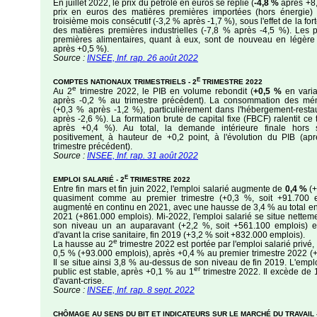
En juillet 2022, le prix du pétrole en euros se replie (
-4,8 %
après +8,
prix en euros des matières premières importées (hors énergie) 
troisième mois consécutif (-3,2 % après -1,7 %), sous l'effet de la fo
des matières premières industrielles (-7,8 % après -4,5 %). Les 
premières alimentaires, quant à eux, sont de nouveau en légèr
après +0,5 %).
Source :
INSEE, Inf. rap. 26 août 2022
E
COMPTES NATIONAUX TRIMESTRIELS - 2
TRIMESTRE 2022
e
Au 2
trimestre 2022, le PIB en volume rebondit (
+0,5 %
en variat
après -0,2 % au trimestre précédent). La consommation des mé
(+0,3 % après -1,2 %), particulièrement dans l'hébergement-resta
après -2,6 %). La formation brute de capital fixe (FBCF) ralentit ce
après +0,4 %). Au total, la demande intérieure finale hors s
positivement, à hauteur de +0,2 point, à l'évolution du PIB (apr
trimestre précédent).
Source :
INSEE, Inf. rap. 31 août 2022
E
EMPLOI SALARIÉ - 2
TRIMESTRE 2022
Entre fin mars et fin juin 2022, l'emploi salarié augmente de
0,4 %
(+
quasiment comme au premier trimestre (+0,3 %, soit +91.700 em
augmenté en continu en 2021, avec une hausse de 3,4 % au total entr
2021 (+861.000 emplois). Mi-2022, l'emploi salarié se situe nette
son niveau un an auparavant (+2,2 %, soit +561.100 emplois) 
d'avant la crise sanitaire, fin 2019 (+3,2 % soit +832.000 emplois).
e
La hausse au 2
trimestre 2022 est portée par l'emploi salarié privé
0,5 % (+93.000 emplois), après +0,4 % au premier trimestre 2022 (
Il se situe ainsi 3,8 % au-dessus de son niveau de fin 2019. L'emplo
er
public est stable, après +0,1 % au 1
trimestre 2022. Il excède de
d'avant-crise.
Source :
INSEE, Inf. rap. 8 sept. 2022
CHÔMAGE AU SENS DU BIT ET INDICATEURS SUR LE MARCHÉ DU TRAVAIL -