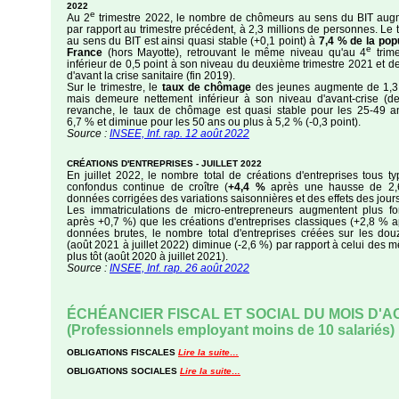
2022
e
Au 2
trimestre 2022, le nombre de chômeurs au sens du BIT au
par rapport au trimestre précédent, à 2,3 millions de personnes. L
au sens du BIT est ainsi quasi stable (+0,1 point) à
7,4 % de la pop
e
France
(hors Mayotte), retrouvant le même niveau qu'au 4
trime
inférieur de 0,5 point à son niveau du deuxième trimestre 2021 et de
d'avant la crise sanitaire (fin 2019).
Sur le trimestre, le
taux de chômage
des jeunes augmente de 1,3 
mais demeure nettement inférieur à son niveau d'avant-crise (de
revanche, le taux de chômage est quasi stable pour les 25-49 an
6,7 % et diminue pour les 50 ans ou plus à 5,2 % (-0,3 point).
Source :
INSEE, Inf. rap. 12 août 2022
CRÉATIONS D'ENTREPRISES - JUILLET 2022
En juillet 2022, le nombre total de créations d'entreprises tous ty
confondus continue de croître (
+4,4 %
après une hausse de 2,
données corrigées des variations saisonnières et des effets des jour
Les immatriculations de micro-entrepreneurs augmentent plus f
après +0,7 %) que les créations d'entreprises classiques (+2,8 % 
données brutes, le nombre total d'entreprises créées sur les dou
(août 2021 à juillet 2022) diminue (-2,6 %) par rapport à celui des
plus tôt (août 2020 à juillet 2021).
Source :
INSEE, Inf. rap. 26 août 2022
ÉCHÉANCIER FISCAL ET SOCIAL DU MOIS D'A
(Professionnels employant moins de 10 salariés)
OBLIGATIONS FISCALES
Lire la suite…
OBLIGATIONS SOCIALES
Lire la suite…