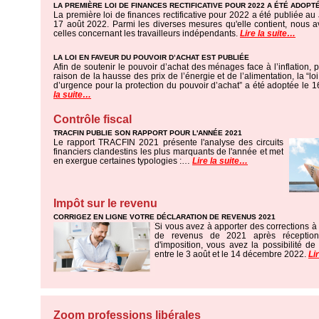
LA PREMIÈRE LOI DE FINANCES RECTIFICATIVE POUR 2022 A ÉTÉ ADOPT
La première loi de finances rectificative pour 2022 a été publiée au J
17 août 2022. Parmi les diverses mesures qu'elle contient, nous 
celles concernant les travailleurs indépendants.
Lire la suite…
LA LOI EN FAVEUR DU POUVOIR D’ACHAT EST PUBLIÉE
Afin de soutenir le pouvoir d’achat des ménages face à l’inflation, 
raison de la hausse des prix de l’énergie et de l’alimentation, la “l
d’urgence pour la protection du pouvoir d’achat” a été adoptée le 
la suite…
Contrôle fiscal
TRACFIN PUBLIE SON RAPPORT POUR L'ANNÉE 2021
Le rapport TRACFIN 2021 présente l'analyse des circuits
financiers clandestins les plus marquants de l'année et met
en exergue certaines typologies :…
Lire la suite…
Impôt sur le revenu
CORRIGEZ EN LIGNE VOTRE DÉCLARATION DE REVENUS 2021
Si vous avez à apporter des corrections à 
de revenus de 2021 après réception
d'imposition, vous avez la possibilité de 
entre le 3 août et le 14 décembre 2022.
Li
Zoom professions libérales