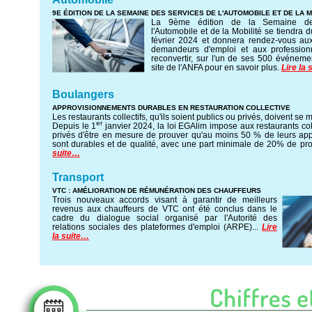
9E ÉDITION DE LA SEMAINE DES SERVICES DE L'AUTOMOBILE ET DE LA M
La 9ème édition de la Semaine de
l'Automobile et de la Mobilité se tiendra 
février 2024 et donnera rendez-vous aux
demandeurs d'emploi et aux profession
reconvertir, sur l'un de ses 500 événeme
site de l'ANFA pour en savoir plus.
Lire la
Boulangers
APPROVISIONNEMENTS DURABLES EN RESTAURATION COLLECTIVE
Les restaurants collectifs, qu'ils soient publics ou privés, doivent se m
er
Depuis le 1
janvier 2024, la loi EGAlim impose aux restaurants coll
privés d'être en mesure de prouver qu'au moins 50 % de leurs ap
sont durables et de qualité, avec une part minimale de 20% de pro
suite…
Transport
VTC : AMÉLIORATION DE RÉMUNÉRATION DES CHAUFFEURS
Trois nouveaux accords visant à garantir de meilleurs
revenus aux chauffeurs de VTC ont été conclus dans le
cadre du dialogue social organisé par l'Autorité des
relations sociales des plateformes d'emploi (ARPE)...
Lire
la suite…