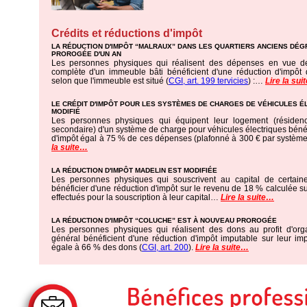
Crédits et réductions d'impôt
LA RÉDUCTION D'IMPÔT “MALRAUX” DANS LES QUARTIERS ANCIENS DÉG
PROROGÉE D'UN AN
Les personnes physiques qui réalisent des dépenses en vue de
complète d'un immeuble bâti bénéficient d'une réduction d'imp
selon que l'immeuble est situé (
CGI, art. 199 tervicies
) :…
Lire la su
LE CRÉDIT D'IMPÔT POUR LES SYSTÈMES DE CHARGES DE VÉHICULES É
MODIFIÉ
Les personnes physiques qui équipent leur logement (résidenc
secondaire) d'un système de charge pour véhicules électriques bénéfi
d'impôt égal à 75 % de ces dépenses (plafonné à 300 € par systèm
la suite…
LA RÉDUCTION D'IMPÔT MADELIN EST MODIFIÉE
Les personnes physiques qui souscrivent au capital de certai
bénéficier d'une réduction d'impôt sur le revenu de 18 % calculée s
effectués pour la souscription à leur capital…
Lire la suite…
LA RÉDUCTION D'IMPÔT “COLUCHE” EST À NOUVEAU PROROGÉE
Les personnes physiques qui réalisent des dons au profit d'orga
général bénéficient d'une réduction d'impôt imputable sur leur im
égale à 66 % des dons (
CGI, art. 200
).
Lire la suite…