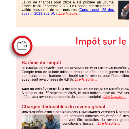
La loi de finances pour 2024 a été publiée au Journal
officiel le 30 décembre 2023. Le Conseil constitutionnel a
validé l'essentiel de ses mesures (
Cons. const., 28 déc.
2023, n 2023-862 DC
).
Lire la suite…
Barème de l'impôt
LE BARÈME DE L'IMPÔT SUR LES REVENUS DE 2023 EST REVALORISÉDE 
Compte tenu de la forte inflation depuis le début de la guerre en Uk
des tranches du barème de l'impôt sur le revenu, pour l'impositi
2023, sont revalorisées de
4,8 %
.
Lire la suite…
TAUX DU PRÉLÈVEMENT À LA SOURCE POUR LES COUPLES MARIÉS OU 
er
A compter du 1
septembre 2025, le taux individualisé du PAS ser
défaut aux revenus personnels de chaque conjoint..
Lire la suite…
Charges déductibles du revenu global
MONTANT DÉDUCTIBLE DES PENSIONS ALIMENTAIRES VERSÉES À DES E
Les pensions alimentaires versées à des
peuvent être déduites du revenu globa
conditions et limites…
Lire la suite…