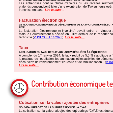
Les entreprises dont le chiffre d'affaires ou les recettes n'excè
plafonds peuvent bénéficier d'une exonération de TVA sur leurs opér
franchise en base.
Lire la suite…
Facturation électronique
LE NOUVEAU CALENDRIER DE DÉPLOIEMENT DE LA FACTURATION ÉLECT
FIXÉ
La facturation électronique (e-invoicing) devait entrer en vigueur
mais le Gouvernement a décidé en juillet dernier de la reporter 
technicité (
V. INFOGEA 14/2023
).
Lire la suite…
Taux
APPLICATION DU TAUX RÉDUIT AUX ACTIVITÉS LIÉES À L'ÉQUITATION
er
A compter du 1
janvier 2024, le taux réduit de 5,5 % s'applique à 
la pratique de l'équitation, les animations et les activités de démonst
découverte de l'environnement équestre et de familiarisation... (
V. I
Lire la suite…
Cotisation sur la valeur ajoutée des entreprises
NOUVEAU REPORT DE LA SUPPRESSION DE LA CVAE
La cotisation sur la valeur ajoutée des entreprises (CVAE) est due p