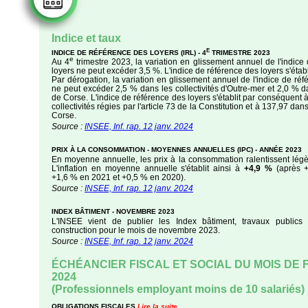
Indice et taux
E
INDICE DE RÉFÉRENCE DES LOYERS (IRL) - 4
TRIMESTRE 2023
e
Au 4
trimestre 2023, la variation en glissement annuel de l'indice
loyers ne peut excéder 3,5 %. L'indice de référence des loyers s'étab
Par dérogation, la variation en glissement annuel de l'indice de réf
ne peut excéder 2,5 % dans les collectivités d'Outre-mer et 2,0 % da
de Corse. L'indice de référence des loyers s'établit par conséquent 
collectivités régies par l'article 73 de la Constitution et à 137,97 dans
Corse.
Source :
INSEE, Inf. rap. 12 janv. 2024
PRIX À LA CONSOMMATION - MOYENNES ANNUELLES (IPC) - ANNÉE 2023
En moyenne annuelle, les prix à la consommation ralentissent lég
L'inflation en moyenne annuelle s'établit ainsi à
+4,9 %
(après 
+1,6 % en 2021 et +0,5 % en 2020).
Source :
INSEE, Inf. rap. 12 janv. 2024
INDEX BÂTIMENT - NOVEMBRE 2023
L'INSEE vient de publier les Index bâtiment, travaux publics
construction pour le mois de novembre 2023.
Source :
INSEE, Inf. rap. 12 janv. 2024
ÉCHÉANCIER FISCAL ET SOCIAL DU MOIS DE 
2024
(Professionnels employant moins de 10 salariés)
OBLIGATIONS FISCALES
Lire la suite…