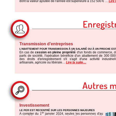
dont la valeur ajoutée de l'année est supérieure à 152 500 € …
Lire 
Transmission d'entreprises
L'ABATTEMENT POUR TRANSMISSION À UN SALARIÉ OU À UN PROCHE E
En cas de
cession en pleine propriété
d'un fonds de commerce, de
parts de société, l'opération bénéficie d'un abattement de 300 000
des droits d'enregistrement s'il s'agit d'une activité industrie
artisanale, agricole ou libérale…
Lire la suite…
Investissement
LE PER EST RECENTRÉ SUR LES PERSONNES MAJEURES
er
A compter du 1
janvier 2024, seules les personnes d'au