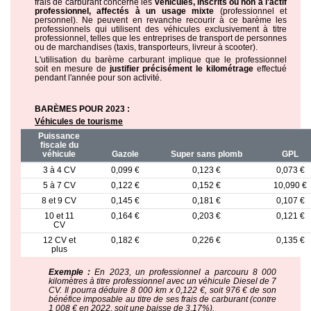
frais de carburant concerne les
véhicules, inscrits ou non à l'actif
professionnel, affectés à un usage mixte
(professionnel et
personnel). Ne peuvent en revanche recourir à ce barème les
professionnels qui utilisent des véhicules exclusivement à titre
professionnel, telles que les entreprises de transport de personnes
ou de marchandises (taxis, transporteurs, livreur à scooter).
L'utilisation du barème carburant implique que le professionnel
soit en mesure de
justifier précisément le kilométrage
effectué
pendant l'année pour son activité.
BARÈMES POUR 2023 :
Véhicules de tourisme
Puissance
fiscale du
véhicule
Gazole
Super sans plomb
GPL
3 à 4 CV
0,099 €
0,123 €
0,073 €
5 à 7 CV
0,122 €
0,152 €
10,090 €
8 et 9 CV
0,145 €
0,181 €
0,107 €
10 et 11
0,164 €
0,203 €
0,121 €
CV
12 CV et
0,182 €
0,226 €
0,135 €
plus
Exemple :
En 2023, un professionnel a parcouru 8 000
kilomètres à titre professionnel avec un véhicule Diesel de 7
CV. Il pourra déduire 8 000 km x 0,122 €, soit 976 € de son
bénéfice imposable au titre de ses frais de carburant (contre
1 008 € en 2022, soit une baisse de 3,17%).