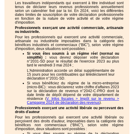
Les travailleurs indépendants qui exercent à titre individuel sont
tenus de déclarer leurs revenus professionnels annuellement
selon un calendrier fixé par la loi. En 2024, voici les différentes
dates limites de souscription de votre déclaration professionnelle
en fonction de la nature de votre activité et de votre régime
d'imposition.
Professionnels exerçant une activité commerciale, artisanale
ou industrielle.
Pour les professionnels qui exercent une activité commerciale,
artisanale ou industrielle imposables dans la catégorie des
bénéfices industriels et commerciaux (“BIC”), selon votre régime
d'imposition, deux situations sont possibles :
Si vous êtes soumis à un régime réel (normal ou
simplifié) :
vous devrez déposer votre déclaration
n°2031-SD pour le résultat de l'exercice 2023 au plus
tard le vendredi 3 mai 2024 ;
L'Administration accorde un délai supplémentaire de
15 jours pour les contribuables qui télédéclarent leur
déclaration n°2031-SD.
Si vous bénéficiez du régime de la micro-entreprise
(micro-BIC) : vous déclarerez votre chiffre d'affaires 2023
sur la déclaration de revenus n°2042-C-PRO dont la
date limite de dépôt dépend de votre département de
résidence (
V. Infos fiscales > Impôt sur le revenu >
Campagne 2024 de déclaration des revenus
).
Professionnels exerçant une activité libérale ou percevant des
droits d'auteur
Pour les professionnels qui exercent une activité libérale ou
perçoivent des droits d'auteur, imposables dans la catégorie des
bénéfices non commerciaux (“BNC”), selon votre régime
d'imposition, deux situations sont possibles :
Si vous êtes soumis au régime de la déclaration