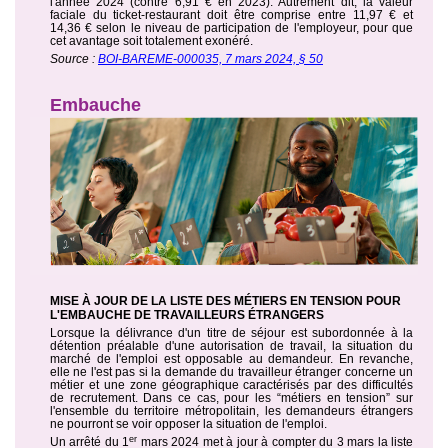
l'année 2024 (contre 6,91 € en 2023). Autrement dit, la valeur
faciale du ticket-restaurant doit être comprise entre 11,97 € et
14,36 € selon le niveau de participation de l'employeur, pour que
cet avantage soit totalement exonéré.
Source :
BOI-BAREME-000035, 7 mars 2024, § 50
Embauche
MISE À JOUR DE LA LISTE DES MÉTIERS EN TENSION POUR
L'EMBAUCHE DE TRAVAILLEURS ÉTRANGERS
Lorsque la délivrance d'un titre de séjour est subordonnée à la
détention préalable d'une autorisation de travail, la situation du
marché de l'emploi est opposable au demandeur. En revanche,
elle ne l'est pas si la demande du travailleur étranger concerne un
métier et une zone géographique caractérisés par des difficultés
de recrutement. Dans ce cas, pour les “métiers en tension” sur
l'ensemble du territoire métropolitain, les demandeurs étrangers
ne pourront se voir opposer la situation de l'emploi.
er
Un arrêté du 1
mars 2024 met à jour à compter du 3 mars la liste