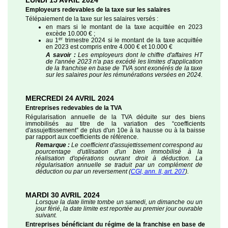
LUNDI 15 AVRIL 2024
Employeurs redevables de la taxe sur les salaires
Télépaiement de la taxe sur les salaires versés :
en mars si le montant de la taxe acquittée en 2023
excède 10.000 € ;
er
au 1
trimestre 2024 si le montant de la taxe acquittée
en 2023 est compris entre 4.000 € et 10.000 €
A savoir :
Les employeurs dont le chiffre d'affaires HT
de l'année 2023 n'a pas excédé les limites d'application
de la franchise en base de TVA sont exonérés de la taxe
sur les salaires pour les rémunérations versées en 2024.
MERCREDI 24 AVRIL 2024
Entreprises redevables de la TVA
Régularisation annuelle de la TVA déduite sur des biens
immobilisés au titre de la variation des “coefficients
d'assujettissement” de plus d'un 10e à la hausse ou à la baisse
par rapport aux coefficients de référence.
Remarque :
Le coefficient d'assujettissement correspond au
pourcentage d'utilisation d'un bien immobilisé à la
réalisation d'opérations ouvrant droit à déduction. La
régularisation annuelle se traduit par un complément de
déduction ou par un reversement (
CGI, ann. II, art. 207
).
MARDI 30 AVRIL 2024
Lorsque la date limite tombe un samedi, un dimanche ou un
jour férié, la date limite est reportée au premier jour ouvrable
suivant.
Entreprises bénéficiant du régime de la franchise en base de