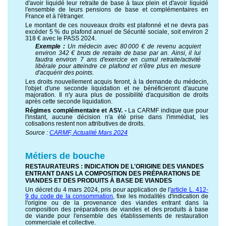
d'avoir liquidé leur retraite de base à taux plein et d'avoir liquidé
l'ensemble de leurs pensions de base et complémentaires en
France et à l'étranger.
Le montant de ces nouveaux droits est plafonné et ne devra pas
excéder 5 % du plafond annuel de Sécurité sociale, soit environ 2
318 € avec le PASS 2024.
Exemple :
Un médecin avec 80 000 € de revenu acquiert
environ 342 € bruts de retraite de base par an. Ainsi, il lui
faudra environ 7 ans d'exercice en cumul retraite/activité
libérale pour atteindre ce plafond et n'être plus en mesure
d'acquérir des points.
Les droits nouvellement acquis feront, à la demande du médecin,
l'objet d'une seconde liquidation et ne bénéficieront d'aucune
majoration. Il n'y aura plus de possibilité d'acquisition de droits
après cette seconde liquidation.
Régimes complémentaire et ASV. -
La CARMF indique que pour
l'instant, aucune décision n'a été prise dans l'immédiat, les
cotisations restent non attributives de droits.
Source :
CARMF, Actualité Mars 2024
Métiers de bouche
RESTAURATEURS : INDICATION DE L'ORIGINE DES VIANDES
ENTRANT DANS LA COMPOSITION DES PRÉPARATIONS DE
VIANDES ET DES PRODUITS À BASE DE VIANDES
Un décret du 4 mars 2024, pris pour application de l'
article L. 412-
9 du code de la consommation
, fixe les modalités d'indication de
l'origine ou de la provenance des viandes entrant dans la
composition des préparations de viandes et des produits à base
de viande pour l'ensemble des établissements de restauration
commerciale et collective.