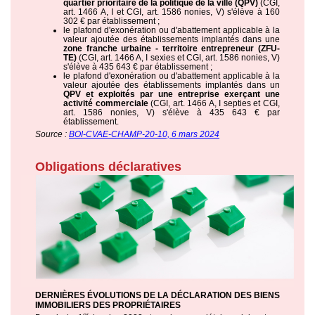
quartier prioritaire de la politique de la ville (QPV)
(CGI,
art. 1466 A, I et CGI, art. 1586 nonies, V) s'élève à 160
302 € par établissement ;
le plafond d'exonération ou d'abattement applicable à la
valeur ajoutée des établissements implantés dans une
zone franche urbaine - territoire entrepreneur (ZFU-
TE)
(CGI, art. 1466 A, I sexies et CGI, art. 1586 nonies, V)
s'élève à 435 643 € par établissement ;
le plafond d'exonération ou d'abattement applicable à la
valeur ajoutée des établissements implantés dans un
QPV et exploités par une entreprise exerçant une
activité commerciale
(CGI, art. 1466 A, I septies et CGI,
art. 1586 nonies, V) s'élève à 435 643 € par
établissement.
Source :
BOI-CVAE-CHAMP-20-10, 6 mars 2024
Obligations déclaratives
DERNIÈRES ÉVOLUTIONS DE LA DÉCLARATION DES BIENS
IMMOBILIERS DES PROPRIÉTAIRES