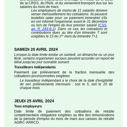
de la CRDS, du FNAL et du versement transport dus sur les
salaires du mois de mars.
Les employeurs de moins de 11 salariés doivent
verser mensuellement les cotisations. Ils peuvent
toutefois opter pour un paiement trimestriel s'ils
en ont informé l'organisme avant le 31 décembre
ou lors de l'emploi de leur premier salarié (
CSS,
art. R. 243-6-1
). Dans ce cas, les cotisations et
contributions dues au titre d'un trimestre T sont
er
exigibles le 15 du 1
mois du trimestre T+1.
SAMEDI 20 AVRIL 2024
Lorsque la date limite tombe un samedi, un dimanche ou un jour
férié, certains organismes sociaux peuvent accorder un report de
délai jusqu'au jour ouvrable suivant.
Travailleurs indépendants
Paiement par prélèvement de la fraction mensuelle des
cotisations provisionnelles exigibles.
Le travailleur indépendant a le choix de la date d'exigibilité
de ses prélèvements mensuels : soit le 5, soit le 20 de
chaque mois.
JEUDI 25 AVRIL 2024
Tous employeurs
Date limite de paiement des cotisations de retraite
complémentaire obligatoire exigibles au titre des rémunérations
de la période d'emploi du mois de mars aux caisses de retraite
AGIRC-ARRCO.