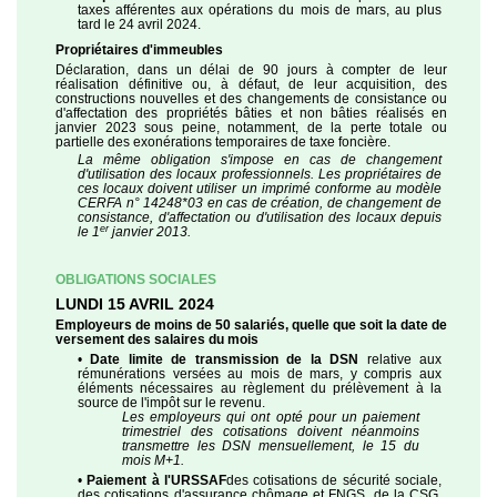
taxes afférentes aux opérations du mois de mars, au plus
tard le 24 avril 2024.
Propriétaires d'immeubles
Déclaration, dans un délai de 90 jours à compter de leur
réalisation définitive ou, à défaut, de leur acquisition, des
constructions nouvelles et des changements de consistance ou
d'affectation des propriétés bâties et non bâties réalisés en
janvier 2023 sous peine, notamment, de la perte totale ou
partielle des exonérations temporaires de taxe foncière.
La même obligation s'impose en cas de changement
d'utilisation des locaux professionnels. Les propriétaires de
ces locaux doivent utiliser un imprimé conforme au modèle
CERFA n° 14248*03 en cas de création, de changement de
consistance, d'affectation ou d'utilisation des locaux depuis
er
le 1
janvier 2013.
OBLIGATIONS SOCIALES
LUNDI 15 AVRIL 2024
Employeurs de moins de 50 salariés, quelle que soit la date de
versement des salaires du mois
•
Date limite de transmission de la DSN
relative aux
rémunérations versées au mois de mars, y compris aux
éléments nécessaires au règlement du prélèvement à la
source de l'impôt sur le revenu.
Les employeurs qui ont opté pour un paiement
trimestriel des cotisations doivent néanmoins
transmettre les DSN mensuellement, le 15 du
mois M+1.
•
Paiement à l'URSSAF
des cotisations de sécurité sociale,
des cotisations d'assurance chômage et FNGS, de la CSG,