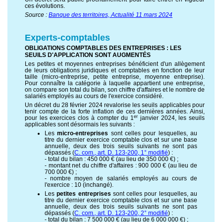
ces évolutions.
Source :
Banque des territoires, Actualité 11 mars 2024
Experts-comptables
OBLIGATIONS COMPTABLES DES ENTREPRISES : LES
SEUILS D'APPLICATION SONT AUGMENTÉS
Les petites et moyennes entreprises bénéficient d'un allègement
de leurs obligations juridiques et comptables en fonction de leur
taille (micro-entreprise, petite entreprise, moyenne entreprise).
Pour connaître la catégorie à laquelle appartient une entreprise,
on compare son total du bilan, son chiffre d'affaires et le nombre de
salariés employés au cours de l'exercice considéré.
Un décret du 28 février 2024 revalorise les seuils applicables pour
tenir compte de la forte inflation de ces dernières années. Ainsi,
er
pour les exercices clos à compter du 1
janvier 2024, les seuils
applicables sont désormais les suivants :
Les
micro-entreprises
sont celles pour lesquelles, au
titre du dernier exercice comptable clos et sur une base
annuelle, deux des trois seuils suivants ne sont pas
dépassés (
C. com., art. D. 123-200, 1° modifié
) :
- total du bilan : 450 000 € (au lieu de 350 000 €) ;
- montant net du chiffre d'affaires : 900 000 € (au lieu de
700 000 €) ;
- nombre moyen de salariés employés au cours de
l'exercice : 10 (inchangé).
Les
petites entreprises
sont celles pour lesquelles, au
titre du dernier exercice comptable clos et sur une base
annuelle, deux des trois seuils suivants ne sont pas
dépassés (
C. com., art. D. 123-200, 2° modifié
) :
- total du bilan : 7 500 000 € (au lieu de 6 000 000 €) ;