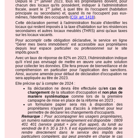
er
Depuis le 1
janvier 2023, tous les propriétaires doivent, pour
chacun des locaux qu'ils possèdent, indiquer à l'administration
er
fiscale, avant le 1
juillet, à quel titre ils l'occupent (habitation
principale ou secondaire) et, quand ils ne l'occupent pas eux-
mêmes, l'identité des occupants (
CGI, art. 1418
).
Cette déclaration permet à l'administration fiscale d'identifier les
locaux qui restent imposés à la taxe d'habitation sur les résidences
secondaires et autres locaux meublés (THRS) ainsi qu'aux taxes
sur les locaux vacants.
Pour accomplir cette obligation déclarative, le service en ligne
“Gérer mes biens immobiliers” est accessible aux propriétaires
depuis leur espace particulier ou professionnel sur le site
impôts.gouv.fr.
Avec un taux de réponse de 82% en 2023, l'Administration indique
qu'il n'est pas envisagé de mettre en œuvre une autre solution
pour collecter les données. Elle fera preuve de bienveillance et de
compréhension en particulier pour l'application des sanctions.
Ainsi, aucune amende pour défaut de déclaration d'occupation ne
sera appliquée au titre de 2023.
Elle précise qu' à compter de 2024 :
lla déclaration ne devra être effectuée qu'
en cas de
changement
de la situation d'occupation et
non plus de
manière systématique
comme lors de la première
campagne de mise en place de la réforme en 2023 ;
un formulaire papier sera mis à disposition des
propriétaires n'ayant pas d'accès à internet pour leur
permettre de déclarer les changements d'occupants.
Remarque :
Pour accompagner les usagers propriétaires,
un numéro national de renseignement est disponible : 0809
401 401 (service gratuit + prix d'un appel), du lundi au
vendredi de 8 h 30 à 19 h. Il est également possible de se
rendre directement dans le service des impôts des
particuliers compétent, qui peut prendre en charge le cas