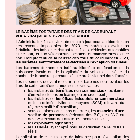
LE BARÈME FORFAITAIRE DES FRAIS DE CARBURANT
POUR 2024 (REVENUS 2023) EST PUBLIÉ
L'Administration fiscale vient de mettre à jour pour la détermination
des revenus imposables de 2023 les barèmes d'évaluation
forfaitaire des frais de carburant relatifs aux véhicules automobiles
d'une part, et aux vélomoteurs, scooters et motocyclettes d'autre
part.
Compte tenu de la hausse des frais de carburant en 2023,
les barèmes sont fortement revalorisés à l'exception du Diesel
.
Les barèmes donnent un tarif au kilomètre en fonction de la
puissance fiscale ou de la cylindrée du véhicule utilisé, et du
nombre de kilomètres parcourus à titre professionnel dans l'année.
Les personnes pouvant recourir à ces barèmes pour évaluer les
frais de carburant d'une année sont les suivantes :
les titulaires de
bénéfices non commerciaux
locataires
d'un véhicule pris en leasing ou en crédit-bail ;
les titulaires de
bénéfices industriels et commerciaux
et les sociétés civiles de moyens (SCM) relevant du
régime simplifié d'imposition ;
sous certaines conditions et limites, les
associés d'une
société de personnes
(relevant des BIC, des BNC ou
des BA) relevant de l'article 151 nonies du CGI ;
les
exploitants agricoles
;
les
salariés
ayant opté pour la déduction de leurs frais
réels.
L'application de cette mesure de tolérance pour l'évaluation des