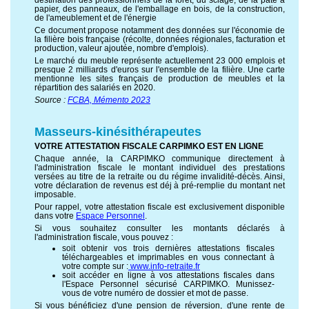
destination des professionnels de la forêt, du sciage, de la pâte à
papier, des panneaux, de l'emballage en bois, de la construction,
de l'ameublement et de l'énergie
Ce document propose notamment des données sur l'économie de
la filière bois française (récolte, données régionales, facturation et
production, valeur ajoutée, nombre d'emplois).
Le marché du meuble représente actuellement 23 000 emplois et
presque 2 milliards d'euros sur l'ensemble de la filière. Une carte
mentionne les sites français de production de meubles et la
répartition des salariés en 2020.
Source :
FCBA, Mémento 2023
Masseurs-kinésithérapeutes
VOTRE ATTESTATION FISCALE CARPIMKO EST EN LIGNE
Chaque année, la CARPIMKO communique directement à
l'administration fiscale le montant individuel des prestations
versées au titre de la retraite ou du régime invalidité-décès. Ainsi,
votre déclaration de revenus est déj à pré-remplie du montant net
imposable.
Pour rappel, votre attestation fiscale est exclusivement disponible
dans votre
Espace Personnel
.
Si vous souhaitez consulter les montants déclarés à
l'administration fiscale, vous pouvez :
soit obtenir vos trois dernières attestations fiscales
téléchargeables et imprimables en vous connectant à
votre compte sur :
www.info-retraite.fr
soit accéder en ligne à vos attestations fiscales dans
l'Espace Personnel sécurisé CARPIMKO. Munissez-
vous de votre numéro de dossier et mot de passe.
Si vous bénéficiez d'une pension de réversion, d'une rente de