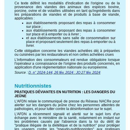
Ce texte définit les modalités d'indication de l'origine ou de la
provenance des viandes des animaux des espèces bovine,
porcine, ovine et de volailles utilisées en tant qu'ingrédients dans
les préparations de viandes et de produits à base de viande,
applicables :
aux établissements proposant des repas à consommer
sur place ;
aux établissements proposant des repas à consommer
sur place et à emporter ou à livrer ;
et aux établissements sans salle de consommation sur
place et proposant seulement des repas à emporter ou à
livrer.
Cette obligation concerne les viandes achetées déj à préparées
ou cuisinées par les restaurateurs et non celles achetées crues
L'information des consommateurs est rendue obligatoire lorsque
l'opérateur a connaissance de l'origine des produits concernés, en
application d'une réglementation nationale ou européenne.
Source :
D. n° 2024-144, 26 fév. 2024 : JO 27 fév. 2024
Nutritionnistes
PRATIQUES DÉVIANTES EN NUTRITION : LES DANGERS DU
JEÛNE
L'AFDN relaie le communiqué de presse du Réseau NACRe pour
alerter sur les dangers du jeûne chez les personnes atteintes de
pathologies, et pour lutter contre la désinformation sur le sujet.
L'AFDN a récemment signalé et alerté sur le sujet lors d'un
échange avec le ministère de la santé, notamment en instant sur
les problèmes causés par l'absence dans la loi du délit de
"pratique illégale de la diététique et de la nutrition" pour protéger
les usagers contre les "pseudo-nutritionnistes" aux pratiques