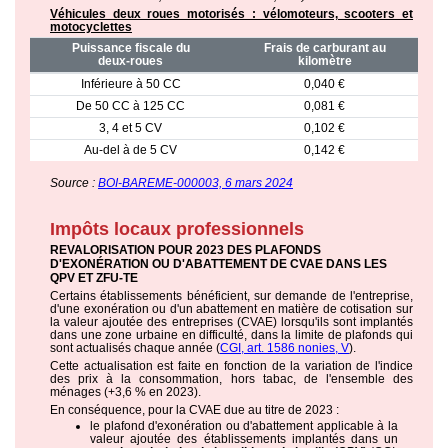
Véhicules deux roues motorisés : vélomoteurs, scooters et
motocyclettes
Puissance fiscale du
Frais de carburant au
deux-roues
kilomètre
Inférieure à 50 CC
0,040 €
De 50 CC à 125 CC
0,081 €
3, 4 et 5 CV
0,102 €
Au-del à de 5 CV
0,142 €
Source :
BOI-BAREME-000003, 6 mars 2024
Impôts locaux professionnels
REVALORISATION POUR 2023 DES PLAFONDS
D'EXONÉRATION OU D'ABATTEMENT DE CVAE DANS LES
QPV ET ZFU-TE
Certains établissements bénéficient, sur demande de l'entreprise,
d'une exonération ou d'un abattement en matière de cotisation sur
la valeur ajoutée des entreprises (CVAE) lorsqu'ils sont implantés
dans une zone urbaine en difficulté, dans la limite de plafonds qui
sont actualisés chaque année (
CGI, art. 1586 nonies, V
).
Cette actualisation est faite en fonction de la variation de l'indice
des prix à la consommation, hors tabac, de l'ensemble des
ménages (+3,6 % en 2023).
En conséquence, pour la CVAE due au titre de 2023 :
le plafond d'exonération ou d'abattement applicable à la
valeur ajoutée des établissements implantés dans un