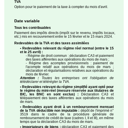
TVA
Option pour le paiement de la taxe à compter du mois d'avril.
Date variable
Tous les contribuables
Paiement des impôts directs (impôt sur le revenu, impôts locaux,
etc.) mis en recouvrement entre le 15 février et le 15 mars 2024.
Redevables de la TVA et des taxes assimilées
• Redevables relevant du régime réel normal (entre le 15
et le 25 avril) :
- Régime de droit commun : déclaration CA3 et paiement
des taxes afférentes aux opérations du mois de mars ;
- Régime des acomptes provisionnels : paiement de
l'acompte relatif aux opérations du mois de mars ;
déclaration et régularisations relatives aux opérations du
mois de février.
Attention :
Toutes les entreprises ont l'obligation de
télédéclarer et télérégler la TVA.
• Redevables relevant du régime simplifié ayant opté pour
le régime du mini-réel (mesure réservée aux titulaires de
BIC, les BNC en sont exclus) :
Déclaration CA3 et
télépaiement des taxes afférentes aux opérations du mois
de mars.
• Redevables ayant droit à un remboursement mensuel
de la TVA déductible non imputable :
dépôt de l'imprimé n°
3519 dans le cadre de la procédure générale de
remboursement de crédit de taxe (cadres I, II et III), en même
temps que la déclaration CA3 du mois de mars.
• Importateurs de biens :
déclaration CA3 et paiement des