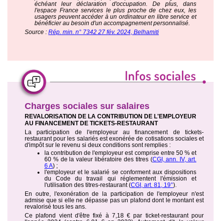
échéant leur déclaration d'occupation. De plus, dans
l'espace France services le plus proche de chez eux, les
usagers peuvent accéder à un ordinateur en libre service et
bénéficier au besoin d'un accompagnement personnalisé.
Source :
Rép. min. n° 7342 27 fév. 2024, Belhamiti
Charges sociales sur salaires
REVALORISATION DE LA CONTRIBUTION DE L'EMPLOYEUR
AU FINANCEMENT DE TICKETS-RESTAURANT
La participation de l'employeur au financement de tickets-
restaurant pour les salariés est exonérée de cotisations sociales et
d'impôt sur le revenu si deux conditions sont remplies :
la contribution de l'employeur est comprise entre 50 % et
60 % de la valeur libératoire des titres (
CGI, ann. IV, art.
6 A
) ;
l'employeur et le salarié se conforment aux dispositions
du Code du travail qui réglementent l'émission et
l'utilisation des titres-restaurant (
CGI, art. 81, 19°
).
En outre, l'exonération de la participation de l'employeur n'est
admise que si elle ne dépasse pas un plafond dont le montant est
revalorisé tous les ans.
Ce plafond vient d'être fixé à 7,18 € par ticket-restaurant pour