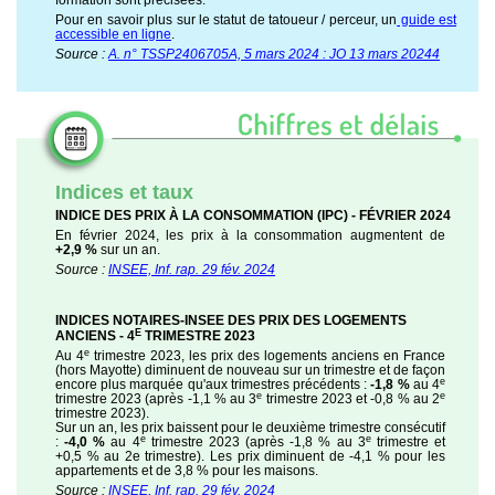
Pour en savoir plus sur le statut de tatoueur / perceur, un
guide est
accessible en ligne
.
Source :
A. n° TSSP2406705A, 5 mars 2024 : JO 13 mars 20244
Indices et taux
INDICE DES PRIX À LA CONSOMMATION (IPC) - FÉVRIER 2024
En février 2024, les prix à la consommation augmentent de
+2,9 %
sur un an.
Source :
INSEE, Inf. rap. 29 fév. 2024
INDICES NOTAIRES-INSEE DES PRIX DES LOGEMENTS
E
ANCIENS - 4
TRIMESTRE 2023
e
Au 4
trimestre 2023, les prix des logements anciens en France
(hors Mayotte) diminuent de nouveau sur un trimestre et de façon
e
encore plus marquée qu'aux trimestres précédents :
‑1,8 %
au 4
e
e
trimestre 2023 (après ‑1,1 % au 3
trimestre 2023 et ‑0,8 % au 2
trimestre 2023).
Sur un an, les prix baissent pour le deuxième trimestre consécutif
e
e
:
‑4,0 %
au 4
trimestre 2023 (après ‑1,8 % au 3
trimestre et
+0,5 % au 2e trimestre). Les prix diminuent de -4,1 % pour les
appartements et de 3,8 % pour les maisons.
Source :
INSEE, Inf. rap. 29 fév. 2024