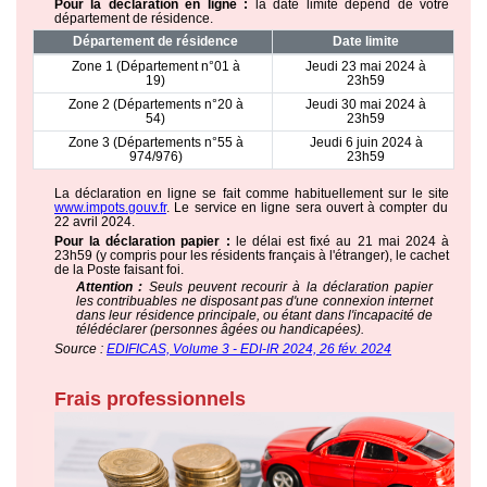
Pour la déclaration en ligne :
la date limite dépend de votre
département de résidence.
Département de résidence
Date limite
Zone 1 (Département n°01 à
Jeudi 23 mai 2024 à
19)
23h59
Zone 2 (Départements n°20 à
Jeudi 30 mai 2024 à
54)
23h59
Zone 3 (Départements n°55 à
Jeudi 6 juin 2024 à
974/976)
23h59
La déclaration en ligne se fait comme habituellement sur le site
www.impots.gouv.fr
. Le service en ligne sera ouvert à compter du
22 avril 2024.
Pour la déclaration papier :
le délai est fixé au 21 mai 2024 à
23h59 (y compris pour les résidents français à l'étranger), le cachet
de la Poste faisant foi.
Attention :
Seuls peuvent recourir à la déclaration papier
les contribuables ne disposant pas d'une connexion internet
dans leur résidence principale, ou étant dans l'incapacité de
télédéclarer (personnes âgées ou handicapées).
Source :
EDIFICAS, Volume 3 - EDI-IR 2024, 26 fév. 2024
Frais professionnels