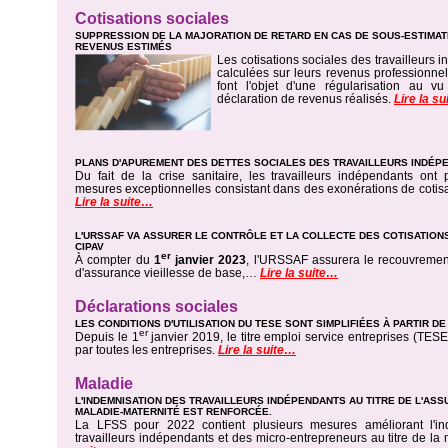
Cotisations sociales
SUPPRESSION DE LA MAJORATION DE RETARD EN CAS DE SOUS-ESTIMAT
REVENUS ESTIMÉS
Les cotisations sociales des travailleurs 
calculées sur leurs revenus professionnel
font l'objet d'une régularisation au v
déclaration de revenus réalisés.
Lire la s
PLANS D'APUREMENT DES DETTES SOCIALES DES TRAVAILLEURS INDÉP
Du fait de la crise sanitaire, les travailleurs indépendants ont
mesures exceptionnelles consistant dans des exonérations de cotis
Lire la suite…
L'URSSAF VA ASSURER LE CONTRÔLE ET LA COLLECTE DES COTISATIONS
CIPAV
er
À compter du
1
janvier 2023
, l'URSSAF assurera le recouvrement
d'assurance vieillesse de base,…
Lire la suite…
Déclarations sociales
LES CONDITIONS D'UTILISATION DU TESE SONT SIMPLIFIÉES À PARTIR DE
er
Depuis le 1
janvier 2019, le titre emploi service entreprises (TESE)
par toutes les entreprises.
Lire la suite…
Maladie
L'INDEMNISATION DES TRAVAILLEURS INDÉPENDANTS AU TITRE DE L'AS
MALADIE-MATERNITÉ EST RENFORCÉE.
La LFSS pour 2022 contient plusieurs mesures améliorant l'in
travailleurs indépendants et des micro-entrepreneurs au titre de l