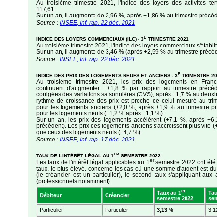
Au troisième trimestre 2021, l'indice des loyers des activités terti
117,61.
Sur un an, il augmente de 2,96 %, après +1,86 % au trimestre précéd
Source :
INSEE, Inf. rap. 22 déc. 2021
E
INDICE DES LOYERS COMMERCIAUX (ILC) - 3
TRIMESTRE 2021
Au troisième trimestre 2021, l'indice des loyers commerciaux s'établit
Sur un an, il augmente de 3,46 % (après +2,59 % au trimestre précéd
Source :
INSEE, Inf. rap. 22 déc. 2021
E
INDICE DES PRIX DES LOGEMENTS NEUFS ET ANCIENS - 3
TRIMESTRE 20
Au troisième trimestre 2021, les prix des logements en Franc
continuent d'augmenter : +1,8 % par rapport au trimestre préc
corrigées des variations saisonnières (CVS), après +1,7 % au deuxi
rythme de croissance des prix est proche de celui mesuré au trim
pour les logements anciens (+2,0 %, après +1,9 % au trimestre 
pour les logements neufs (+1,2 % après +1,1 %).
Sur un an, les prix des logements accélèrent (+7,1 %, après +6,
précédent). Les prix des logements anciens s'accroissent plus vite (
que ceux des logements neufs (+4,7 %).
Source :
INSEE, Inf. rap. 17 déc. 2021
ER
TAUX DE L'INTÉRÊT LÉGAL AU 1
SEMESTRE 2022
er
Les taux de l'intérêt légal applicables au 1
semestre 2022 ont été 
taux, le plus élevé, concerne les cas où une somme d'argent est due
(le créancier est un particulier), le second taux s'appliquant aux 
(professionnels notamment).
er
Taux au 1
Tau
Débiteur
Créancier
semestre 2022
sem
Particulier
Particulier
3,13 %
3,1