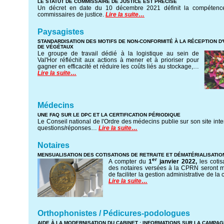
LE STATUT DE COMMISSAIRE DE JUSTICE EST PRÉCISÉ
Un décret en date du 10 décembre 2021 définit la compétence 
commissaires de justice.
Lire la suite…
Paysagistes
STANDARDISATION DES MOTIFS DE NON-CONFORMITÉ À LA RÉCEPTION 
DE VÉGÉTAUX
Le groupe de travail dédié à la logistique au sein de
Val'Hor réfléchit aux actions à mener et à prioriser pour
gagner en efficacité et réduire les coûts liés au stockage,…
Lire la suite…
Médecins
UNE FAQ SUR LE DPC ET LA CERTIFICATION PÉRIODIQUE
Le Conseil national de l'Ordre des médecins publie sur son site inte
questions/réponses…
Lire la suite…
Notaires
MENSUALISATION DES COTISATIONS DE RETRAITE ET DÉMATÉRIALISATIO
er
A compter du
1
janvier 2022,
les cotis
des notaires versées à la CPRN seront m
de faciliter la gestion administrative de la 
Lire la suite…
Orthophonistes / Pédicures-podologues
AIDE À LA MODERNISATION DU CABINET : INFORMATIONS SUR LA CAMPA