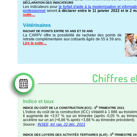
DÉCLARATION DES INDICATEURS
Les indicateurs pour
le forfait d'aide à la modernisation et informat
professionnel
seront
à déclarer entre le 11 janvier 2022 et le 2 
suite…
Vétérinaires
RACHAT DE POINTS ENTRE 55 ANS ET 59 ANS
La CARPV offre la possibilité de racheter des points de
retraite complémentaire aux cotisants âgés de 55 à 59 ans.
Lire la suite…
Indice et taux
E
INDICE DU COÛT DE LA CONSTRUCTION (ICC) - 3
TRIMESTRE 2021
L'indice du coût de la construction (ICC) s'établit à 1 886 au troisiè
Il augmente de +3,57 % sur un trimestre (après -0,05 % au trimes
accélère sur un an (+6,86 % après +3,88 % au trimestre précédent).
Source :
INSEE, Inf. rap. 22 déc. 2021
E
INDICE DES LOYERS DES ACTIVITÉS TERTIAIRES (ILAT) - 3
TRIMESTRE 20