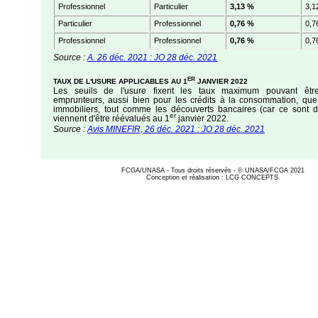
Professionnel
Particulier
3,13 %
3,1
Particulier
Professionnel
0,76 %
0,7
Professionnel
Professionnel
0,76 %
0,7
Source :
A. 26 déc. 2021 : JO 28 déc. 2021
ER
TAUX DE L'USURE APPLICABLES AU 1
JANVIER 2022
Les seuils de l'usure fixent les taux maximum pouvant êt
emprunteurs, aussi bien pour les crédits à la consommation, que 
immobiliers, tout comme les découverts bancaires (car ce sont de
er
viennent d'être réévalués au 1
janvier 2022.
Source :
Avis MINEFIR, 26 déc. 2021 : JO 28 déc. 2021
FCGA/UNASA - Tous droits réservés - © UNASA/FCGA 2021
Conception et réalisation : LCG CONCEPTS.