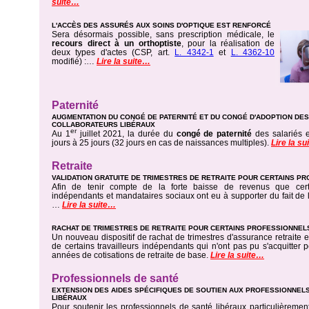
suite…
L'ACCÈS DES ASSURÉS AUX SOINS D'OPTIQUE EST RENFORCÉ
Sera désormais possible, sans prescription médicale, le
recours direct à un orthoptiste
, pour la réalisation de
deux types d'actes (CSP, art.
L. 4342-1
et
L. 4362-10
modifié) :…
Lire la suite…
Paternité
AUGMENTATION DU CONGÉ DE PATERNITÉ ET DU CONGÉ D'ADOPTION DES
COLLABORATEURS LIBÉRAUX
er
Au 1
juillet 2021, la durée du
congé de paternité
des salariés 
jours à 25 jours (32 jours en cas de naissances multiples).
Lire la s
Retraite
VALIDATION GRATUITE DE TRIMESTRES DE RETRAITE POUR CERTAINS P
Afin de tenir compte de la forte baisse de revenus que certa
indépendants et mandataires sociaux ont eu à supporter du fait de la
…
Lire la suite…
RACHAT DE TRIMESTRES DE RETRAITE POUR CERTAINS PROFESSIONNEL
Un nouveau dispositif de rachat de trimestres d'assurance retraite e
de certains travailleurs indépendants qui n'ont pas pu s'acquitter 
années de cotisations de retraite de base.
Lire la suite…
Professionnels de santé
EXTENSION DES AIDES SPÉCIFIQUES DE SOUTIEN AUX PROFESSIONNEL
LIBÉRAUX
Pour soutenir les professionnels de santé libéraux particulièrement