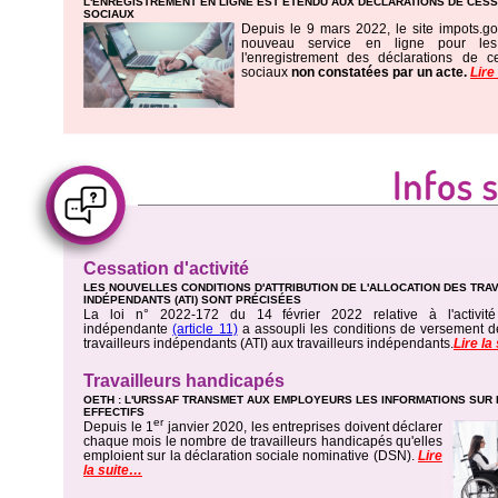
L'ENREGISTREMENT EN LIGNE EST ÉTENDU AUX DÉCLARATIONS DE CESS
SOCIAUX
Depuis le 9 mars 2022, le site impots.go
nouveau service en ligne pour l
l'enregistrement des déclarations de c
sociaux
non constatées par un acte.
Lire
Cessation d'activité
LES NOUVELLES CONDITIONS D'ATTRIBUTION DE L'ALLOCATION DES TRA
INDÉPENDANTS (ATI) SONT PRÉCISÉES
La loi n° 2022-172 du 14 février 2022 relative à l'activité 
indépendante
(article 11)
a assoupli les conditions de versement de
travailleurs indépendants (ATI) aux travailleurs indépendants.
Lire la
Travailleurs handicapés
OETH : L'URSSAF TRANSMET AUX EMPLOYEURS LES INFORMATIONS SUR
EFFECTIFS
er
Depuis le 1
janvier 2020, les entreprises doivent déclarer
chaque mois le nombre de travailleurs handicapés qu'elles
emploient sur la déclaration sociale nominative (DSN).
Lire
la suite…