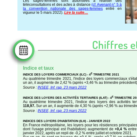
Les sages-femmes sont autorisées à réaliser des
téléconsultations et des actes à distance
(cf. Avenant n° 5 à
la convention nationale des sages-femmes
entré en
vigueur le 5 mars 2022).
Lire la suite…
Indice et taux
E
INDICE DES LOYERS COMMERCIAUX (ILC) - 4
TRIMESTRE 2021
Au quatrième trimestre 2021, l'indice des loyers commerciaux s'éta
un an, il augmente de 2,42 % (après +3,46 % au trimestre précédent)
Source :
INSEE, Inf. rap. 23 mars 2022
E
INDICE DES LOYERS DES ACTIVITÉS TERTIAIRES (ILAT) - 4
TRIMESTRE 20
Au quatrième trimestre 2021, l'indice des loyers des activités terti
118,97.
Sur un an, il augmente de 4,30 % (après +2,96 % au trimestr
Source :
INSEE, Inf. rap. 23 mars 2022
INDICES DES LOYERS D'HABITATION (ILH) - JANVIER 2022
En France métropolitaine, les loyers pour les résidences principales
dont l'usage principal est l'habitation) augmentent de
+0,4 %
entre
janvier 2022, après un repli de -0,2 % entre juillet et octobre 2021.