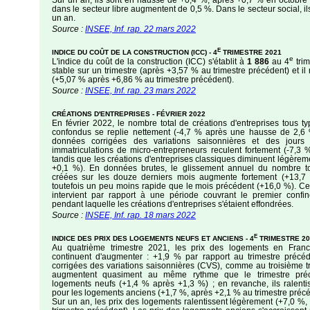
Sur un an, ils sont en hausse de +0,4 %, après +0,7 % en octobre
dans le secteur libre augmentent de 0,5 %. Dans le secteur social, il
un an.
Source :
INSEE, Inf. rap. 22 mars 2022
E
INDICE DU COÛT DE LA CONSTRUCTION (ICC) - 4
TRIMESTRE 2021
e
L'indice du coût de la construction (ICC) s'établit à
1 886
au 4
trim
stable sur un trimestre (après +3,57 % au trimestre précédent) et il 
(+5,07 % après +6,86 % au trimestre précédent).
Source :
INSEE, Inf. rap. 23 mars 2022
CRÉATIONS D'ENTREPRISES - FÉVRIER 2022
En février 2022, le nombre total de créations d'entreprises tous ty
confondus se replie nettement (-4,7 % après une hausse de 2,6 
données corrigées des variations saisonnières et des jours 
immatriculations de micro-entrepreneurs reculent fortement (-7,3
tandis que les créations d'entreprises classiques diminuent légèrem
+0,1 %). En données brutes, le glissement annuel du nombre tot
créées sur les douze derniers mois augmente fortement (+13,7
toutefois un peu moins rapide que le mois précédent (+16,0 %). C
intervient par rapport à une période couvrant le premier conf
pendant laquelle les créations d'entreprises s'étaient effondrées.
Source :
INSEE, Inf. rap. 18 mars 2022
E
INDICE DES PRIX DES LOGEMENTS NEUFS ET ANCIENS - 4
TRIMESTRE 20
Au quatrième trimestre 2021, les prix des logements en Franc
continuent d'augmenter : +1,9 % par rapport au trimestre préc
corrigées des variations saisonnières (CVS), comme au troisième tr
augmentent quasiment au même rythme que le trimestre pré
logements neufs (+1,4 % après +1,3 %) ; en revanche, ils ralenti
pour les logements anciens (+1,7 %, après +2,1 % au trimestre précé
Sur un an, les prix des logements ralentissent légèrement (+7,0 %