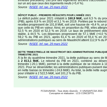
trimestre précédent). Les prix des logements anciens s'accroissent 
sur un an) que ceux des logements neufs (+5,4 %).
Source :
INSEE, Inf. rap. 25 mars 2022
DÉFICIT PUBLIC - PREMIERS RÉSULTATS POUR L'ANNÉE 2021
Le déficit public pour 2021 s'établit à
160,9 Md€,
soit 6,5 % du prod
(PIB), après 8,9 % en 2020 et 3,1 % en 2019. Portées par le rebon
recettes progressent de 101,8 Md€, soit une hausse de +8,4 %, un
que celle du PIB en valeur. Ainsi, en proportion du PIB, elles attei
52,5 % en 2020 et 52,3 % en 2019. Le taux de prélèvement oblig
stable, à 44,5 %. Les dépenses progressent de 57,1 Md€ (+4,0 %)
59,2 % du PIB en 2021, après 61,4 % en 2020 et 55,4 % en 201
administrations publiques au sens de Maastricht atteint 112,9 % du P
Source :
INSEE, Inf. rap. 29 mars 2022
DETTE TRIMESTRIELLE DE MAASTRICHT DES ADMINISTRATIONS PUBLIQUES
TRIMESTRE 2021
À la fin du quatrième trimestre 2021, la dette publique au sens de Ma
à
2 813,1 Md€.
Le rebond du PIB en 2021, combiné au désen
trimestre (-20,1 Md€), permet à la dette publique de se réduire à 1
2021. Pour se désendetter, les administrations publiques puisent dan
en nette baisse ce trimestre (-24,6 Md€). Au total, la dette nette a
pour s'établir à 2 522,5 Md€, soit 101,2 % du PIB.
Source :
INSEE, Inf. rap. 29 mars 2022
FCGA/UNASA - Tous droits réservés - © UNASA/FCGA 2022
Conception et réalisation : LCG CONCEPTS.